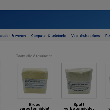
houden & wonen
Computer & telefonie
Voor thuisbakkers
Pi
Toont alle 8 resultaten
Brood
Spelt
verbetermiddel
verbetermiddel