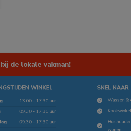
 bij de lokale vakman!
NGSTIJDEN WINKEL
SNEL NAAR
Wassen & 

g
13.00 - 17.30 uur
Kookwinke
g
09.30 - 17.30 uur

Huishoude
dag
09.30 - 17.30 uur

wonen