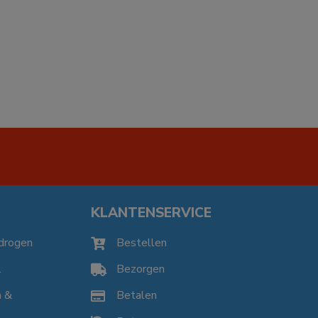
KLANTENSERVICE
drogen
Bestellen

l
Bezorgen

n &
Betalen
