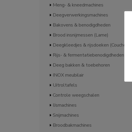
Meng- & kneedmachines
Deegverwerkingsmachines
Bakovens & benodigdheden
Brood insnijmessen (Lame)
Deegkleedjes & rijsdoeken (Couche)
Rijs- & fermentatiebenodigdheden
Deeg bakken & toebehoren
INOX meubilair
Uitroltafels
Controle weegschalen
IJsmachines
Snijmachines
Broodbakmachines