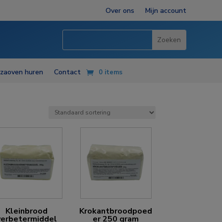
Over ons
Mijn account
zzaoven huren
Contact
0 items
Kleinbrood
Krokantbroodpoed
verbetermiddel
er 250 gram