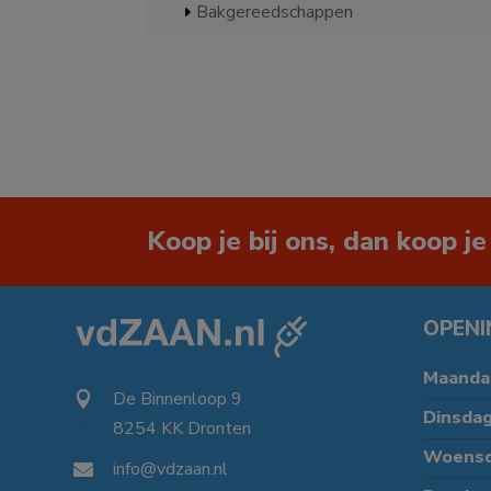
Bakgereedschappen
Koop je bij ons, dan koop je
OPENI
Maanda
De Binnenloop 9

Dinsda
8254 KK Dronten

Woens
info@vdzaan.nl
