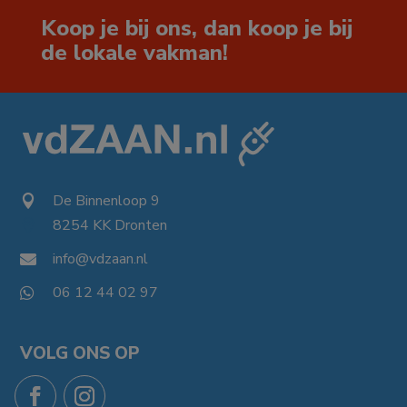
Koop je bij ons, dan koop je bij
de lokale vakman!
De Binnenloop 9

8254 KK Dronten

info@vdzaan.nl

06 12 44 02 97

VOLG ONS OP