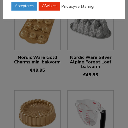
Privacyverklaring
Accepteren
Afwijzen
Nordic Ware Gold
Nordic Ware Silver
Charms mini bakvorm
Alpine Forest Loaf
bakvorm
€
49,95
€
49,95