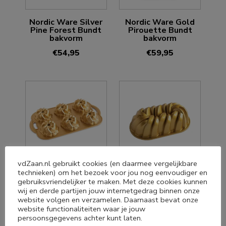
Nordic Ware Silver
Nordic Ware Gold
Pine Forest Bundt
Pirouette Bundt
bakvorm
bakvorm
€
54,95
€
59,95
vdZaan.nl gebruikt cookies (en daarmee vergelijkbare
technieken) om het bezoek voor jou nog eenvoudiger en
Nordic Ware Gold
Nordic Ware Gold
gebruiksvriendelijker te maken. Met deze cookies kunnen
Pirouette Bundt mini
Braided Loaf bakvorm
bakvorm
wij en derde partijen jouw internetgedrag binnen onze
€
49,95
website volgen en verzamelen. Daarnaast bevat onze
€
64,95
website functionaliteiten waar je jouw
persoonsgegevens achter kunt laten.