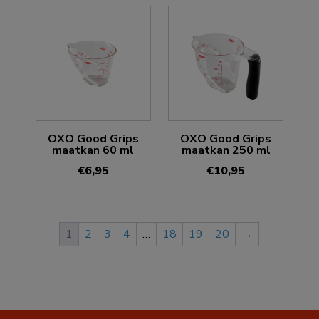
OXO Good Grips
OXO Good Grips
maatkan 60 ml
maatkan 250 ml
€
6,95
€
10,95
1
2
3
4
…
18
19
20
→