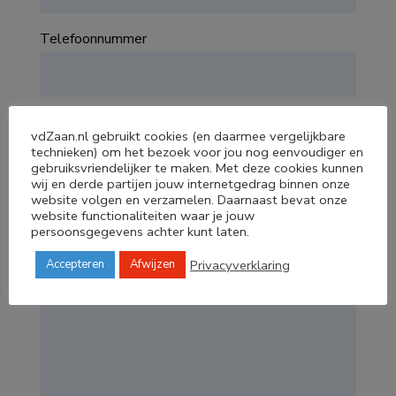
Telefoonnummer
Waar gaat jouw vraag over?
vdZaan.nl gebruikt cookies (en daarmee vergelijkbare
technieken) om het bezoek voor jou nog eenvoudiger en
gebruiksvriendelijker te maken. Met deze cookies kunnen
wij en derde partijen jouw internetgedrag binnen onze
website volgen en verzamelen. Daarnaast bevat onze
Omschrijf uw vraag:
website functionaliteiten waar je jouw
persoonsgegevens achter kunt laten.
Privacyverklaring
Accepteren
Afwijzen