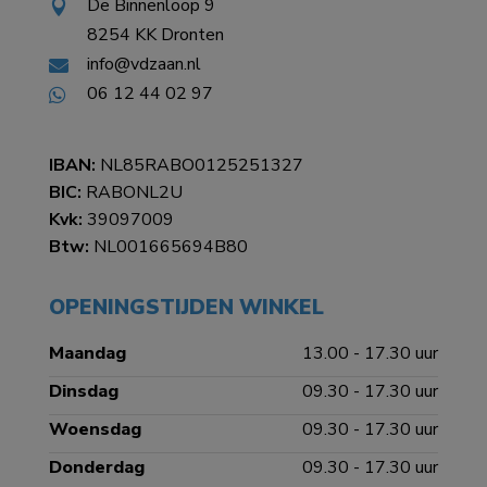
De Binnenloop 9

8254 KK Dronten

info@vdzaan.nl

06 12 44 02 97

IBAN:
NL85RABO0125251327
BIC:
RABONL2U
Kvk:
39097009
Btw:
NL001665694B80
OPENINGSTIJDEN WINKEL
Maandag
13.00 - 17.30 uur
Dinsdag
09.30 - 17.30 uur
Woensdag
09.30 - 17.30 uur
Donderdag
09.30 - 17.30 uur