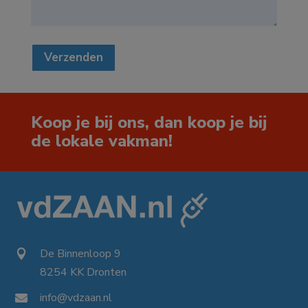
Verzenden
Koop je bij ons, dan koop je bij
de lokale vakman!
De Binnenloop 9

8254 KK Dronten

info@vdzaan.nl
