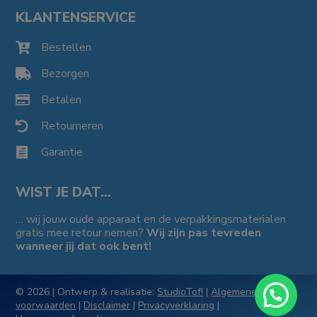
KLANTENSERVICE
Bestellen

Bezorgen

Betalen

Retourneren

Garantie

WIST JE DAT…
… wij jouw oude apparaat en de verpakkingsmaterialen
gratis mee retour nemen?
Wij zijn pas tevreden
wanneer jij dat ook bent!
© 2026 | Ontwerp & realisatie:
StudioTof!
|
Algemene
voorwaarden
|
Disclaimer
|
Privacyverklaring
|