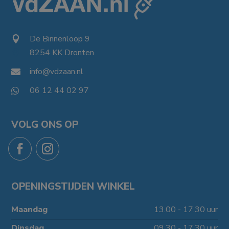
De Binnenloop 9

8254 KK Dronten

info@vdzaan.nl

06 12 44 02 97

VOLG ONS OP
OPENINGSTIJDEN WINKEL
Maandag
13.00 - 17.30 uur
Dinsdag
09.30 - 17.30 uur