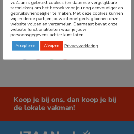
vdZaan.nl gebruikt cookies (en daarmee vergelijkbare
technieken) om het bezoek voor jou nog eenvoudiger en
gebruiksvriendelijker te maken. Met deze cookies kunnen
wij en derde partijen jouw internetgedrag binnen onze
website volgen en verzamelen. Daarnaast bevat onze
website functionaliteiten waar je jouw
Deel dit product
persoonsgegevens achter kunt laten.
Privacyverklaring
Accepteren
Afwijzen




Koop je bij ons, dan koop je bij
de lokale vakman!