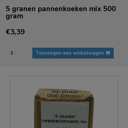
5 granen pannenkoeken mix 500
gram
€
3,39
5
Toevoegen aan winkelwagen
granen
pannenkoeken
mix
500
gram
aantal