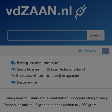
0 items
Bezorg- en installatieservice

Snelle levering
Eigen technische dienst


Groot assortiment huishoudelijke apparaten

Beste service

Home
|
Voor thuisbakkers
|
Grondstoffen & ingrediënten
|
Mixen
|
Pannenkoekmixen
| 5 granen pannenkoeken mix 500 gram