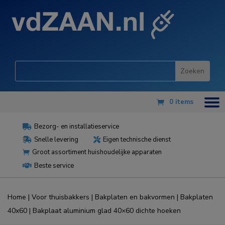
0 items
Bezorg- en installatieservice

Snelle levering
Eigen technische dienst


Groot assortiment huishoudelijke apparaten

Beste service

Home
|
Voor thuisbakkers
|
Bakplaten en bakvormen
|
Bakplaten
40x60
| Bakplaat aluminium glad 40×60 dichte hoeken