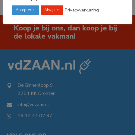
Privacyverklaring
Accepteren
Afwijzen
Koop je bij ons, dan koop je bij
de lokale vakman!
De Binnenloop 9

8254 KK Dronten

info@vdzaan.nl

06 12 44 02 97
