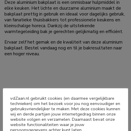
Deze aluminium bakplaat is een onmisbaar hulpmiddel in
elke keuken. Het lichte en duurzame aluminium maakt de
bakplaat prettig in gebruik en ideaal voor dagelijks gebruik,
van fanatieke thuisbakkers tot professionele keukens en
kleinschalige horeca. Dankzij de uitstekende
warmtegeleiding bak je gerechten gelijkmatig en efficiënt.
Ervaar zelf het gemak en de kwaliteit van deze aluminium
bakplaat. Bestel vandaag nog en til je bakresultaten naar
een hoger niveau.
Deel dit product
vdZaan.nl gebruikt cookies (en daarmee vergelijkbare
technieken) om het bezoek voor jou nog eenvoudiger en
gebruiksvriendelijker te maken. Met deze cookies kunnen




wij en derde partijen jouw internetgedrag binnen onze
website volgen en verzamelen. Daarnaast bevat onze
website functionaliteiten waar je jouw
persoonsgegevens achter kunt laten.