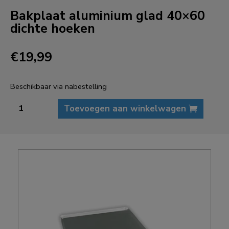
Bakplaat aluminium glad 40×60
dichte hoeken
€
19,99
Beschikbaar via nabestelling
Bakplaat
Toevoegen aan winkelwagen
aluminium
glad
40x60
dichte
hoeken
aantal