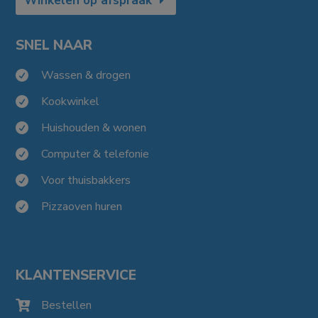
Winkelen op afspraak
SNEL NAAR
Wassen & drogen

Kookwinkel

Huishouden & wonen

Computer & telefonie

Voor thuisbakkers

Pizzaoven huren

KLANTENSERVICE
Bestellen
