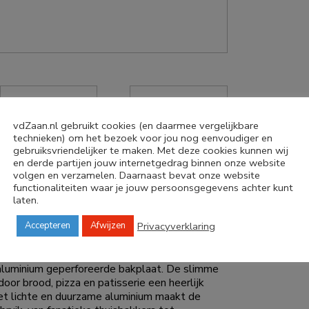
vdZaan.nl gebruikt cookies (en daarmee vergelijkbare
technieken) om het bezoek voor jou nog eenvoudiger en
gebruiksvriendelijker te maken. Met deze cookies kunnen wij
en derde partijen jouw internetgedrag binnen onze website
volgen en verzamelen. Daarnaast bevat onze website
functionaliteiten waar je jouw persoonsgegevens achter kunt
laten.
Privacyverklaring
Accepteren
Afwijzen
al dikte 1,5mm
 aluminium geperforeerde bakplaat. De slimme
door brood, pizza en patisserie een heerlijk
Het lichte en duurzame aluminium maakt de