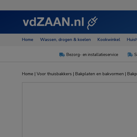
Home
Wassen, drogen & koelen
Kookwinkel
Huis
Bezorg- en installatieservice
S


Home
|
Voor thuisbakkers
|
Bakplaten en bakvormen
|
Bakp