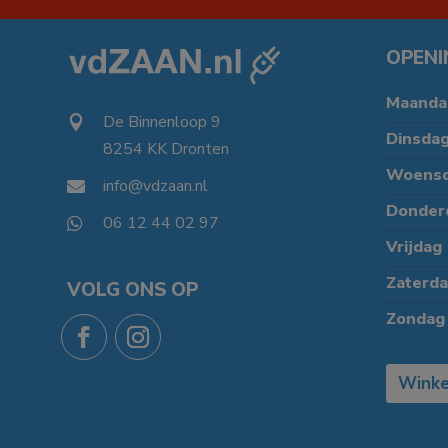
OPENI
Maanda
De Binnenloop 9

Dinsda
8254 KK Dronten

Woens
info@vdzaan.nl

Donder
06 12 44 02 97

Vrijdag
Zaterd
VOLG ONS OP
Zondag
Winke