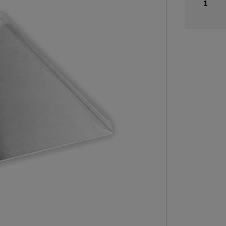
aluminiu
glad
40x60
schuine
rand
aantal