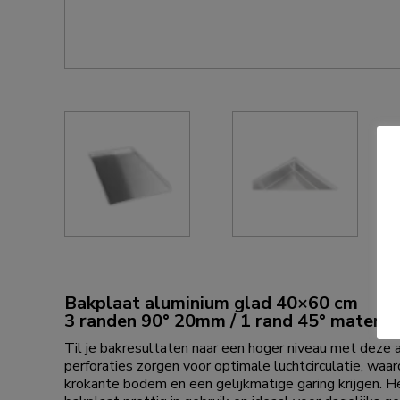
Bakplaat aluminium glad 40×60 cm
3 randen 90° 20mm / 1 rand 45° materia
Til je bakresultaten naar een hoger niveau met deze
perforaties zorgen voor optimale luchtcirculatie, waar
krokante bodem en een gelijkmatige garing krijgen. 