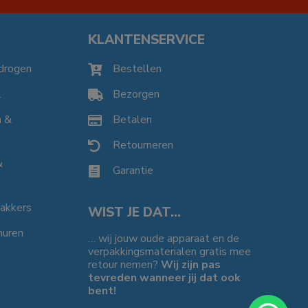
KLANTENSERVICE
drogen
Bestellen

l
Bezorgen

n &
Betalen

Retourneren

&
Garantie

bakkers
WIST JE DAT…
huren
… wij jouw oude apparaat en de
verpakkingsmaterialen gratis mee
retour nemen?
Wij zijn pas
tevreden wanneer jij dat ook
bent!