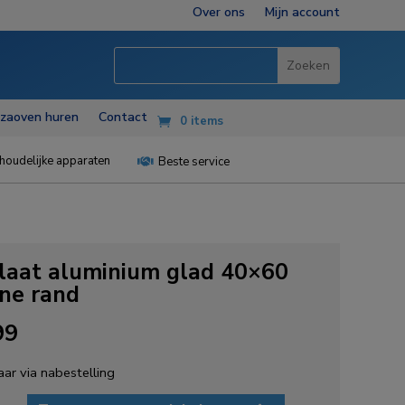
Over ons
Mijn account
zzaoven huren
Contact
0 items
houdelijke apparaten
Beste service

laat aluminium glad 40×60
ine rand
99
ar via nabestelling
t