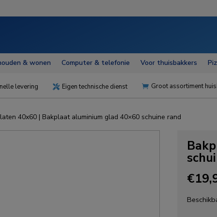
houden & wonen
Computer & telefonie
Voor thuisbakkers
Pi
Groot assortiment huis
nelle levering
Eigen technische dienst


laten 40x60
| Bakplaat aluminium glad 40×60 schuine rand
Bakp
schu
€
19,
Beschikba
Bakplaa