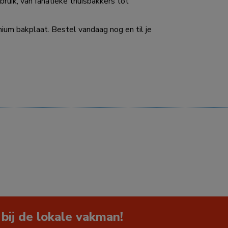
ebruik, van fanatieke thuisbakkers tot
nium bakplaat. Bestel vandaag nog en til je
 bij de lokale vakman!