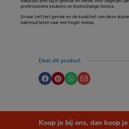
bakplaat prettig in gebruik en ideaal voor dagelijks g
professionele keukens en kleinschalige horeca.
Ervaar zelf het gemak en de kwaliteit van deze alumi
bakresultaten naar een hoger niveau.
Deel dit product




Koop je bij ons, dan koop je