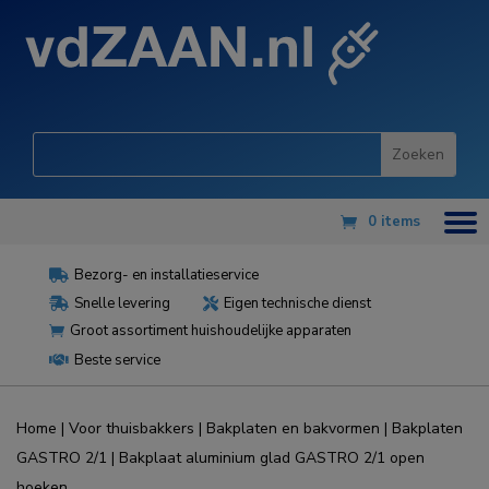
0 items
Bezorg- en installatieservice

Snelle levering
Eigen technische dienst


Groot assortiment huishoudelijke apparaten

Beste service

Home
|
Voor thuisbakkers
|
Bakplaten en bakvormen
|
Bakplaten
GASTRO 2/1
| Bakplaat aluminium glad GASTRO 2/1 open
hoeken