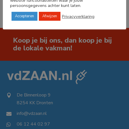
website functionaliteiten waar je jouw
persoonsgegevens achter kunt laten.
Privacyverklaring
Accepteren
Afwijzen
Koop je bij ons, dan koop je bij
de lokale vakman!
De Binnenloop 9

8254 KK Dronten

info@vdzaan.nl

06 12 44 02 97
