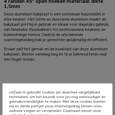
4 randen 45° open hoeken materiaal dikte
1,5mm
Deze aluminium bakplaat is een onmisbaar hulpmiddel in
elke keuken. Het lichte en duurzame aluminium maakt de
bakplaat prettig in gebruik en ideaal voor dagelijks gebruik,
van fanatieke thuisbakkers tot professionele keukens en
kleinschalige horeca. Dankzij de uitstekende
warmtegeleiding bak je gerechten gelijkmatig en efficiënt.
Ervaar zelf het gemak en de kwaliteit van deze aluminium
bakplaat. Bestel vandaag nog en til je bakresultaten naar
een hoger niveau.
vdZaan.nl gebruikt cookies (en daarmee vergelijkbare
Deel dit product
technieken) om het bezoek voor jou nog eenvoudiger en
gebruiksvriendelijker te maken. Met deze cookies kunnen
wij en derde partijen jouw internetgedrag binnen onze




website volgen en verzamelen. Daarnaast bevat onze