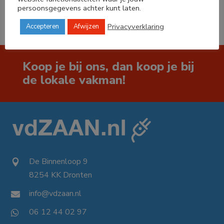
persoonsgegevens achter kunt laten.
Privacyverklaring
Accepteren
Afwijzen
Koop je bij ons, dan koop je bij
de lokale vakman!
De Binnenloop 9

8254 KK Dronten

info@vdzaan.nl

06 12 44 02 97
