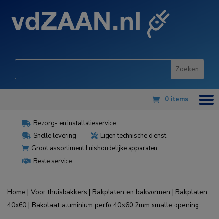
0 items
Bezorg- en installatieservice

Snelle levering
Eigen technische dienst


Groot assortiment huishoudelijke apparaten

Beste service

Home
|
Voor thuisbakkers
|
Bakplaten en bakvormen
|
Bakplaten
40x60
| Bakplaat aluminium perfo 40×60 2mm smalle opening