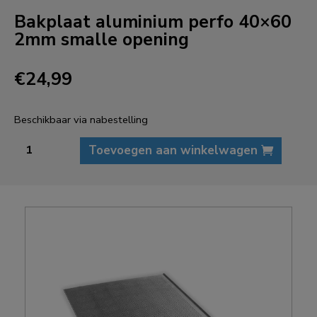
Bakplaat aluminium perfo 40×60
2mm smalle opening
€
24,99
Beschikbaar via nabestelling
Bakplaat
Toevoegen aan winkelwagen
aluminium
perfo
40x60
2mm
smalle
opening
aantal