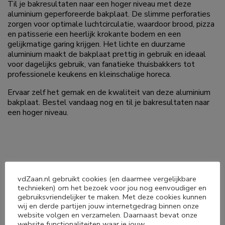
Til je bakresultaten naar een hoger niveau met deze
aluminium geperforeerde bakplaat. De slimme perforaties
zorgen voor optimale luchtcirculatie, waardoor brood, pizza
en patisserie een heerlijk krokante bodem en een
gelijkmatige garing krijgen. Het lichte en duurzame
aluminium maakt de bakplaat prettig in gebruik en ideaal
voor dagelijks gebruik, van fanatieke thuisbakkers tot
professionele keukens en kleinschalige horeca.
Ervaar zelf het gemak en de kwaliteit van deze aluminium
bakplaat. Bestel vandaag nog en til je bakresultaten naar
een hoger niveau.
vdZaan.nl gebruikt cookies (en daarmee vergelijkbare
Deel dit product
technieken) om het bezoek voor jou nog eenvoudiger en
gebruiksvriendelijker te maken. Met deze cookies kunnen
wij en derde partijen jouw internetgedrag binnen onze




website volgen en verzamelen. Daarnaast bevat onze
website functionaliteiten waar je jouw