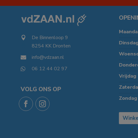
OPENI
Maanda
De Binnenloop 9

Dinsda
8254 KK Dronten

Woens
info@vdzaan.nl

Donder
06 12 44 02 97

Vrijdag
Zaterd
VOLG ONS OP
Zondag
Winke