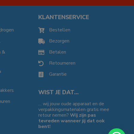
KLANTENSERVICE
drogen
Bestellen

l
Bezorgen

n &
Betalen

Retourneren

&
Garantie

bakkers
WIST JE DAT…
huren
… wij jouw oude apparaat en de
verpakkingsmaterialen gratis mee
retour nemen?
Wij zijn pas
tevreden wanneer jij dat ook
bent!