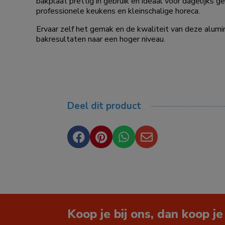
bakplaat prettig in gebruik en ideaal voor dagelijks g
professionele keukens en kleinschalige horeca.
Ervaar zelf het gemak en de kwaliteit van deze alumi
bakresultaten naar een hoger niveau.
Deel dit product




Koop je bij ons, dan koop je