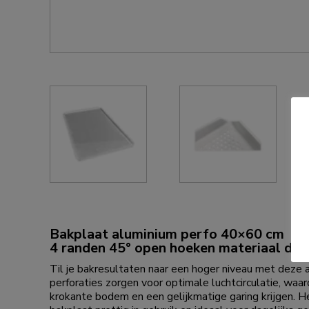
Bakplaat aluminium perfo 40×60 cm
4 randen 45° open hoeken materiaal dik
Til je bakresultaten naar een hoger niveau met deze
perforaties zorgen voor optimale luchtcirculatie, waar
krokante bodem en een gelijkmatige garing krijgen. 