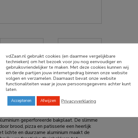
vdZaan.nl gebruikt cookies (en daarmee vergelijkbare
technieken) om het bezoek voor jou nog eenvoudiger en
gebruiksvriendelijker te maken. Met deze cookies kunnen wij
en derde partijen jouw internetgedrag binnen onze website
volgen en verzamelen. Daarnaast bevat onze website
functionaliteiten waar je jouw persoonsgegevens achter kunt
laten.
Privacyverklaring
Accepteren
Afwijzen
te 1,5mm
 aluminium geperforeerde bakplaat. De slimme
door brood, pizza en patisserie een heerlijk
Het lichte en duurzame aluminium maakt de