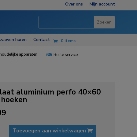
Over ons
Mijn account
zzaoven huren
Contact
0 items
houdelijke apparaten
Beste service

laat aluminium perfo 40×60
 hoeken
99
t
Toevoegen aan winkelwagen
m