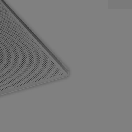
perfo
40x60
open
hoeken
aantal