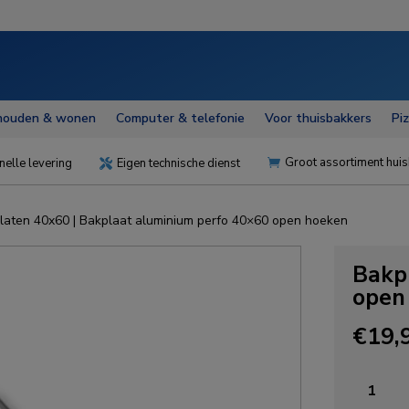
houden & wonen
Computer & telefonie
Voor thuisbakkers
Pi
Groot assortiment huis
nelle levering
Eigen technische dienst


laten 40x60
| Bakplaat aluminium perfo 40×60 open hoeken
Bakp
open
€
19,
Bakplaa
aluminiu