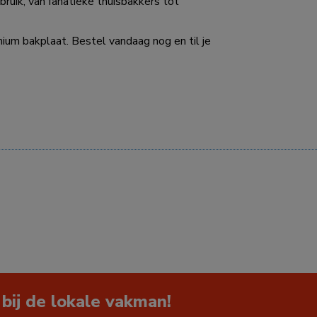
ebruik, van fanatieke thuisbakkers tot
nium bakplaat. Bestel vandaag nog en til je
 bij de lokale vakman!