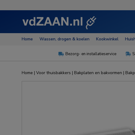
Home
Wassen, drogen & koelen
Kookwinkel
Huis
Bezorg- en installatieservice
S


Home
|
Voor thuisbakkers
|
Bakplaten en bakvormen
|
Bakp