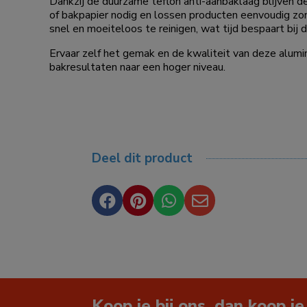
Dankzij de duurzame teflon anti-aanbaklaag blijven de
of bakpapier nodig en lossen producten eenvoudig zo
snel en moeiteloos te reinigen, wat tijd bespaart bij d
Ervaar zelf het gemak en de kwaliteit van deze alumi
bakresultaten naar een hoger niveau.
Deel dit product




Koop je bij ons, dan koop je