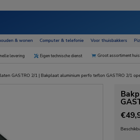
houden & wonen
Computer & telefonie
Voor thuisbakkers
Pi
Groot assortiment huis
nelle levering
Eigen technische dienst


laten GASTRO 2/1
| Bakplaat aluminium perfo teflon GASTRO 2/1 op
Bakp
GAST
€
49,
Beschikba
Bakplaa