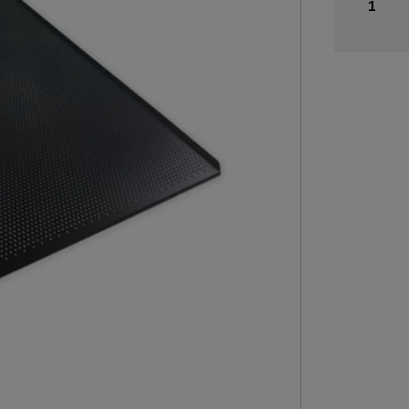
aluminiu
perfo
teflon
GASTR
2/1
open
hoeken
aantal