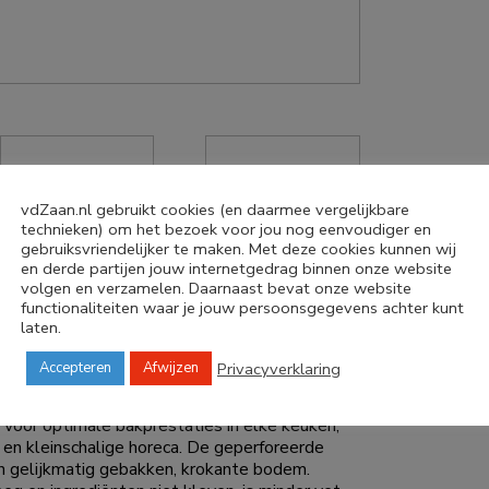
vdZaan.nl gebruikt cookies (en daarmee vergelijkbare
technieken) om het bezoek voor jou nog eenvoudiger en
gebruiksvriendelijker te maken. Met deze cookies kunnen wij
en derde partijen jouw internetgedrag binnen onze website
volgen en verzamelen. Daarnaast bevat onze website
functionaliteiten waar je jouw persoonsgegevens achter kunt
laten.
RO 2/1 53×65 cm
Privacyverklaring
Accepteren
Afwijzen
te 1,5mm
voor optimale bakprestaties in elke keuken,
 en kleinschalige horeca. De geperforeerde
een gelijkmatig gebakken, krokante bodem.