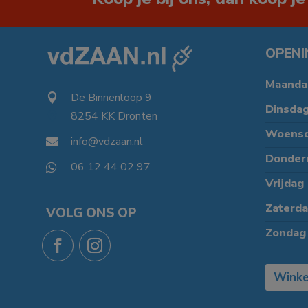
OPENI
Maanda
De Binnenloop 9

Dinsda
8254 KK Dronten

Woens
info@vdzaan.nl

Donder
06 12 44 02 97

Vrijdag
Zaterd
VOLG ONS OP
Zondag
Winke