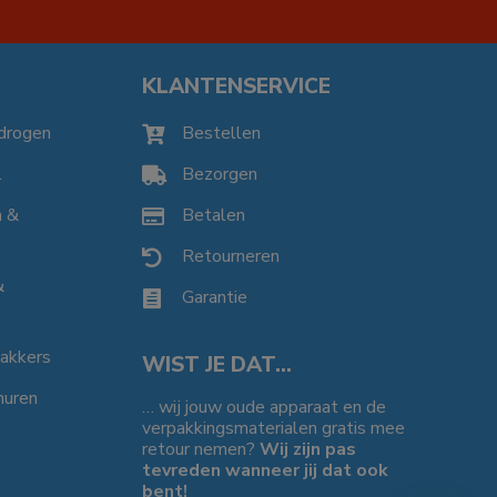
KLANTENSERVICE
drogen
Bestellen

l
Bezorgen

n &
Betalen

Retourneren

&
Garantie

bakkers
WIST JE DAT…
huren
… wij jouw oude apparaat en de
verpakkingsmaterialen gratis mee
retour nemen?
Wij zijn pas
tevreden wanneer jij dat ook
bent!