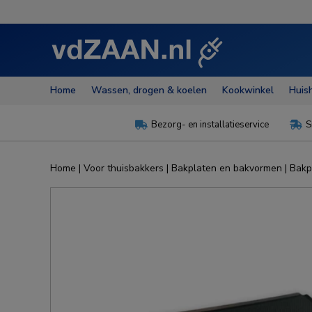
Home
Wassen, drogen & koelen
Kookwinkel
Huis
Bezorg- en installatieservice
S


Home
|
Voor thuisbakkers
|
Bakplaten en bakvormen
|
Bakp