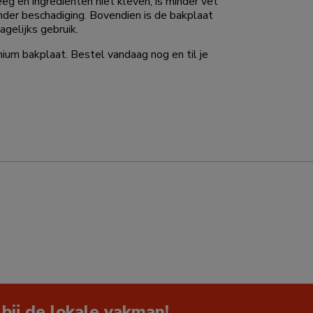
eg en ingrediënten niet kleven, is minder vet
nder beschadiging. Bovendien is de bakplaat
agelijks gebruik.
nium bakplaat. Bestel vandaag nog en til je
 bij de lokale vakman!