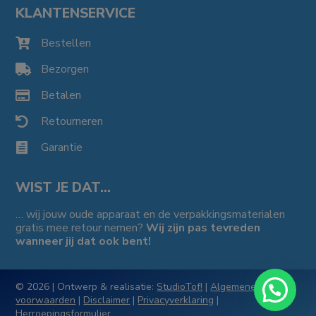
KLANTENSERVICE
Bestellen

Bezorgen

Betalen

Retourneren

Garantie

WIST JE DAT…
… wij jouw oude apparaat en de verpakkingsmaterialen
gratis mee retour nemen?
Wij zijn pas tevreden
wanneer jij dat ook bent!
© 2026 | Ontwerp & realisatie:
StudioTof!
|
Algemene
voorwaarden
|
Disclaimer
|
Privacyverklaring
|
Herroepingsformulier