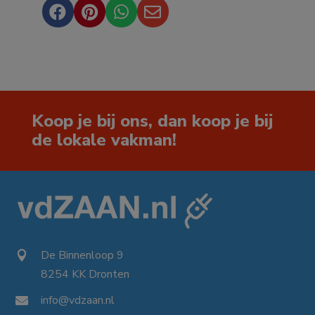




Koop je bij ons, dan koop je bij
de lokale vakman!
De Binnenloop 9

8254 KK Dronten

info@vdzaan.nl
