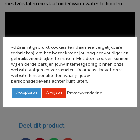
roestvrijstalen mixstaaf onder warm water te houden.
vdZaan.nl gebruikt cookies (en daarmee vergelijkbare
technieken) om het bezoek voor jou nog eenvoudiger en
gebruiksvriendelijker te maken. Met deze cookies kunnen
wij en derde partijen jouw internetgedrag binnen onze
website volgen en verzamelen. Daarnaast bevat onze
website functionaliteiten waar je jouw
persoonsgegevens achter kunt laten.
Privacyverklaring
Accepteren
Afwijzen
Deel dit product