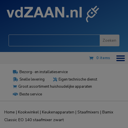
0 items
Bezorg- en installatieservice

Snelle levering
Eigen technische dienst


Groot assortiment huishoudelijke apparaten

Beste service

Home
|
Kookwinkel
|
Keukenapparaten
|
Staafmixers
| Bamix
Classic EO 140 staafmixer zwart