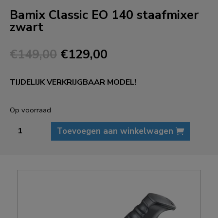
Bamix Classic EO 140 staafmixer
zwart
Oorspronkelijke
Huidige
€
149,00
€
129,00
prijs
prijs
was:
is:
TIJDELIJK VERKRIJGBAAR MODEL!
€149,00.
€129,00.
Op voorraad
Bamix
Toevoegen aan winkelwagen
Classic
EO
140
staafmixer
zwart
aantal