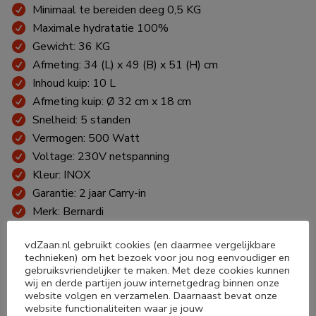
Minimaal te bereiden deeg 0,5 KG
Maximale hydratatie 100%
Gewicht: 36 KG
Afmeting: 34 (L) x 49 (B) x 51 (H) cm
Inhoud kuip: 10 L
Afmeting kuip: Ø 32 cm x 18 cm
Snelheid: 5 standen
Vermogen: 500 Watt
Voltage: 230V netspanning
Kleur: INOX
Garantie: 2 jaar Carry-in
Merk: Bernardi
Snelheid specificatie:
vdZaan.nl gebruikt cookies (en daarmee vergelijkbare
technieken) om het bezoek voor jou nog eenvoudiger en
Stand 1 > 30 slagen per minuut
gebruiksvriendelijker te maken. Met deze cookies kunnen
wij en derde partijen jouw internetgedrag binnen onze
Stand 2 > 40 slagen per minuut
website volgen en verzamelen. Daarnaast bevat onze
Stand 3 > 50 slagen per minuut
website functionaliteiten waar je jouw
Stand 4 > 60 slagen per minuut