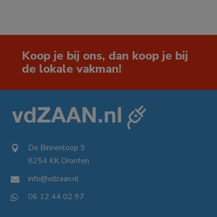
Koop je bij ons, dan koop je bij
de lokale vakman!
De Binnenloop 9

8254 KK Dronten

info@vdzaan.nl

06 12 44 02 97
