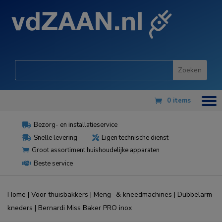
0 items
Bezorg- en installatieservice

Snelle levering
Eigen technische dienst


Groot assortiment huishoudelijke apparaten

Beste service

Home
|
Voor thuisbakkers
|
Meng- & kneedmachines
|
Dubbelarm
kneders
| Bernardi Miss Baker PRO inox