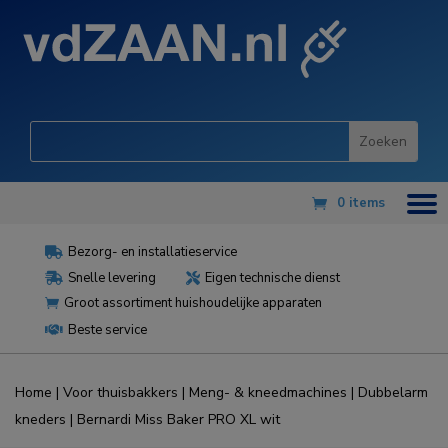
0 items
Bezorg- en installatieservice

Snelle levering
Eigen technische dienst


Groot assortiment huishoudelijke apparaten

Beste service

Home
|
Voor thuisbakkers
|
Meng- & kneedmachines
|
Dubbelarm
kneders
| Bernardi Miss Baker PRO XL wit