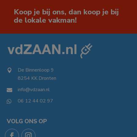
Koop je bij ons, dan koop je bij
de lokale vakman!
De Binnenloop 9

8254 KK Dronten

info@vdzaan.nl

06 12 44 02 97

VOLG ONS OP