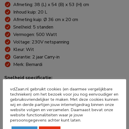
Afmeting: 38 (L) x 54 (B) x 53 (H) cm
Inhoud kuip: 20 L
Afmeting kuip: Ø 36 cm x 20 cm
Snelheid: 5 standen
Vermogen: 500 Watt
Voltage: 230V netspanning
Kleur: Wit
Garantie: 2 jaar Carry-in
Merk: Bernardi
Snelheid specificatie:
Stand 1 > 30 slagen per minuut
vdZaan.nl gebruikt cookies (en daarmee vergelijkbare
Stand 2 > 40 slagen per minuut
technieken) om het bezoek voor jou nog eenvoudiger en
gebruiksvriendelijker te maken. Met deze cookies kunnen
Stand 3 > 50 slagen per minuut
wij en derde partijen jouw internetgedrag binnen onze
Stand 4 > 60 slagen per minuut
website volgen en verzamelen. Daarnaast bevat onze
Stand 5 > 70 slagen per minuut
website functionaliteiten waar je jouw
persoonsgegevens achter kunt laten.
Dit betreft professionele apparatuur, ontwikkeld voor
professioneel en zakelijk gebruik, waarop Carry-in garantie