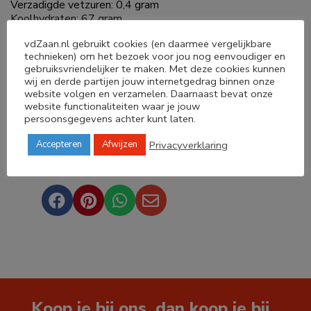
Verzadigde vetzuren: 0,4 gram
Koolhydraten: 67 gram
waarvan suikers: 4 gram
vdZaan.nl gebruikt cookies (en daarmee vergelijkbare
Eiwit: 10 gram
technieken) om het bezoek voor jou nog eenvoudiger en
Zout: 0,2 gram
gebruiksvriendelijker te maken. Met deze cookies kunnen
wij en derde partijen jouw internetgedrag binnen onze
website volgen en verzamelen. Daarnaast bevat onze
website functionaliteiten waar je jouw
persoonsgegevens achter kunt laten.
Privacyverklaring
Accepteren
Afwijzen
Deel dit product




Koop je bij ons, dan koop je bij