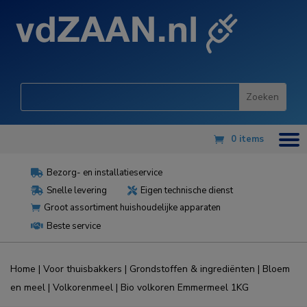
0 items
Bezorg- en installatieservice

Snelle levering
Eigen technische dienst


Groot assortiment huishoudelijke apparaten

Beste service

Home
|
Voor thuisbakkers
|
Grondstoffen & ingrediënten
|
Bloem
en meel
|
Volkorenmeel
| Bio volkoren Emmermeel 1KG