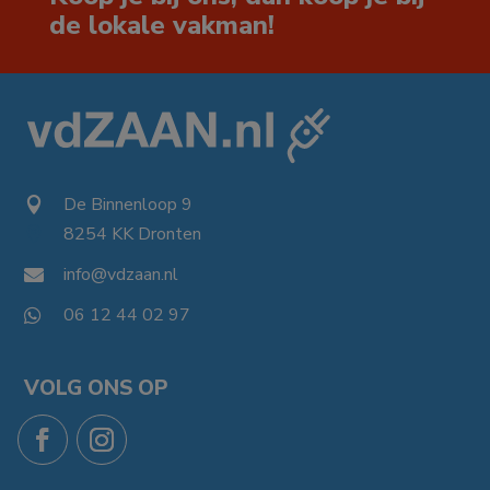
de lokale vakman!
De Binnenloop 9

8254 KK Dronten

info@vdzaan.nl

06 12 44 02 97

VOLG ONS OP