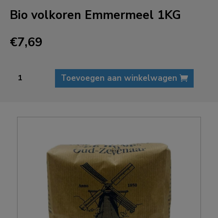
Bio volkoren Emmermeel 1KG
€
7,69
Bio
Toevoegen aan winkelwagen
volkoren
Emmermeel
1KG
aantal