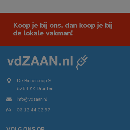
Koop je bij ons, dan koop je bij
de lokale vakman!
De Binnenloop 9

8254 KK Dronten

info@vdzaan.nl

06 12 44 02 97

VOLG ONS OP