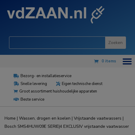
0 items
Bezorg- en installatieservice

Snelle levering
Eigen technische dienst


Groot assortiment huishoudelijke apparaten

Beste service

Home
|
Wassen, drogen en koelen
|
Vrijstaande vaatwassers
|
Bosch SMS4HUW09E SERIE|4 EXCLUSIV vrijstaande vaatwasser