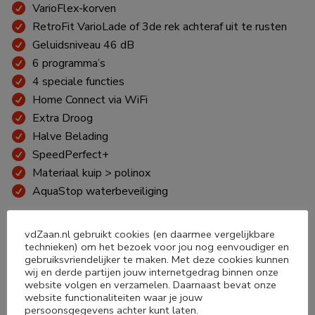
VarioFlex-korven
RetroFit VarioLade of 3de rek achteraf uit te rusten
Geluidsniveau 46 dB
6 programma’s
4 speciale functies
Home Connect via WiFi
Extra Droog
Halve Belading
SpeedPerfect+
Materiaal kuip > polinox
AquaStop waterbeveiliging
BEKIJK ALLE PRODUCT SPECIFICATIES
vdZaan.nl gebruikt cookies (en daarmee vergelijkbare
technieken) om het bezoek voor jou nog eenvoudiger en
gebruiksvriendelijker te maken. Met deze cookies kunnen
wij en derde partijen jouw internetgedrag binnen onze
website volgen en verzamelen. Daarnaast bevat onze
website functionaliteiten waar je jouw
persoonsgegevens achter kunt laten.