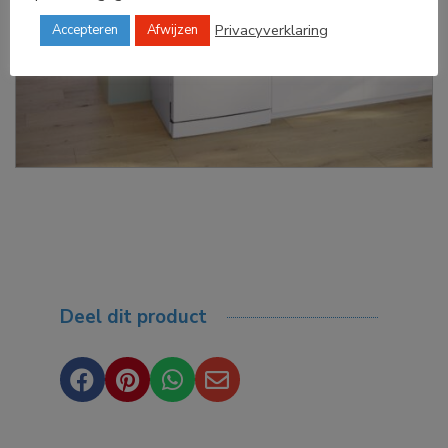
Privacyverklaring
Accepteren
Afwijzen
Deel dit product



