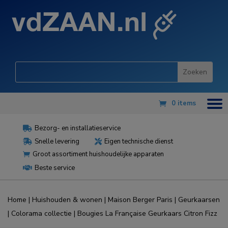
0 items
Bezorg- en installatieservice

Snelle levering
Eigen technische dienst


Groot assortiment huishoudelijke apparaten

Beste service

Home
|
Huishouden & wonen
|
Maison Berger Paris
|
Geurkaarsen
|
Colorama collectie
| Bougies La Française Geurkaars Citron Fizz