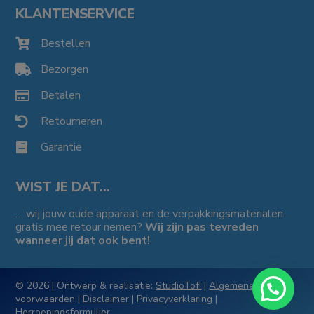
KLANTENSERVICE
Bestellen

Bezorgen

Betalen

Retourneren

Garantie

WIST JE DAT…
… wij jouw oude apparaat en de verpakkingsmaterialen
gratis mee retour nemen?
Wij zijn pas tevreden
wanneer jij dat ook bent!
© 2026 | Ontwerp & realisatie:
StudioTof!
|
Algemene
voorwaarden
|
Disclaimer
|
Privacyverklaring
|
Herroepingsformulier