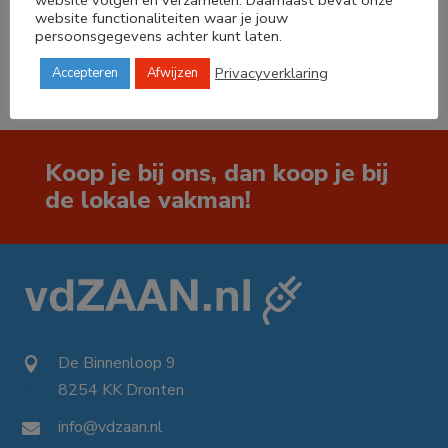




website functionaliteiten waar je jouw
persoonsgegevens achter kunt laten.
Privacyverklaring
Accepteren
Afwijzen
Koop je bij ons, dan koop je bij
de lokale vakman!
De Binnenloop 9

8254 KK Dronten

info@vdzaan.nl
