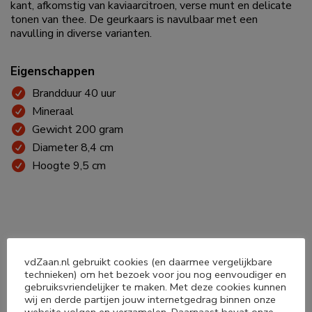
kant, afkomstig van kaviaarcitroen, verse munt en delicate
tonen van thee. De geurkaars is navulbaar met een
navulling in diverse varianten.
Eigenschappen
Brandduur 40 uur
Mineraal
Gewicht 200 gram
Diameter 8,4 cm
Hoogte 9,5 cm
vdZaan.nl gebruikt cookies (en daarmee vergelijkbare
technieken) om het bezoek voor jou nog eenvoudiger en
Deel dit product
gebruiksvriendelijker te maken. Met deze cookies kunnen
wij en derde partijen jouw internetgedrag binnen onze
website volgen en verzamelen. Daarnaast bevat onze