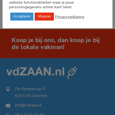




website functionaliteiten waar je jouw
persoonsgegevens achter kunt laten.
Privacyverklaring
Accepteren
Afwijzen
Koop je bij ons, dan koop je bij
de lokale vakman!
De Binnenloop 9

8254 KK Dronten

info@vdzaan.nl

06 12 44 02 97
