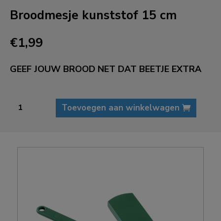
Broodmesje kunststof 15 cm
€
1,99
GEEF JOUW BROOD NET DAT BEETJE EXTRA
Broodmesje
Toevoegen aan winkelwagen
kunststof
15
cm
aantal