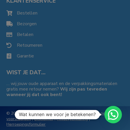
KLANTENSERVICE
Bestellen

Bezorgen

Betalen

Retourneren

Garantie

WIST JE DAT…
… wij jouw oude apparaat en de verpakkingsmaterialen
gratis mee retour nemen?
Wij zijn pas tevreden
wanneer jij dat ook bent!
© 2026 | Ontwerp & realisatie:
StudioTof!
|
Algemene
Wat kunnen we voor je betekenen?
voorwaarden
|
Disclaimer
|
Privacyverklaring
|
Herroepingsformulier