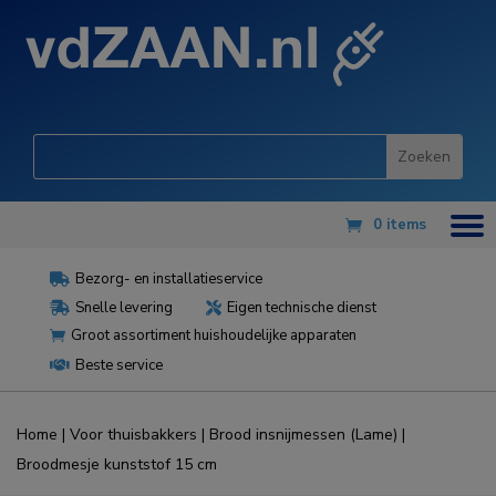
0 items
Bezorg- en installatieservice

Snelle levering
Eigen technische dienst


Groot assortiment huishoudelijke apparaten

Beste service

Home
|
Voor thuisbakkers
|
Brood insnijmessen (Lame)
|
Broodmesje kunststof 15 cm