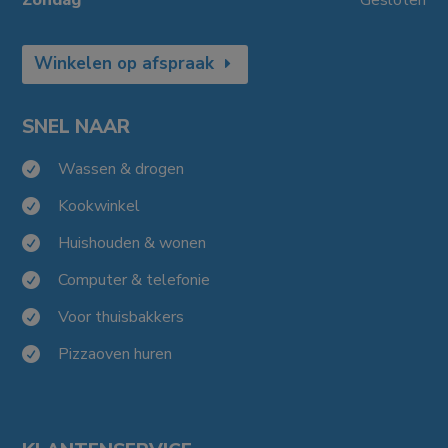
Zondag
Gesloten
Winkelen op afspraak
SNEL NAAR
Wassen & drogen

Kookwinkel

Huishouden & wonen

Computer & telefonie

Voor thuisbakkers

Pizzaoven huren
