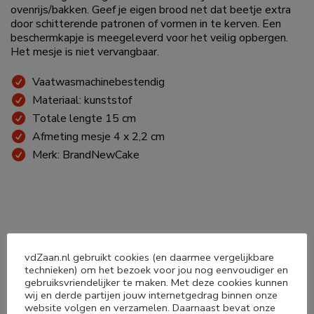
ovenrijs/bakken. Geef je eigen brood net dat beetje extra
door schitterende patronen of vormen in te kerven. Een
beschermkapje is meegeleverd voor het veilig opbergen.
Het mesje is niet vervangbaar.
Vaatwasmachinebestendig
Materiaal: kunststof
Totale lengte 15 cm
Afmeting mesje 4 x 2,2 cm
Merk: BrandNewCake
vdZaan.nl gebruikt cookies (en daarmee vergelijkbare
Deel dit product
technieken) om het bezoek voor jou nog eenvoudiger en
gebruiksvriendelijker te maken. Met deze cookies kunnen
wij en derde partijen jouw internetgedrag binnen onze
website volgen en verzamelen. Daarnaast bevat onze