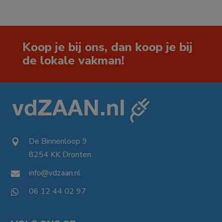
Koop je bij ons, dan koop je bij
de lokale vakman!
De Binnenloop 9

8254 KK Dronten

info@vdzaan.nl

06 12 44 02 97
