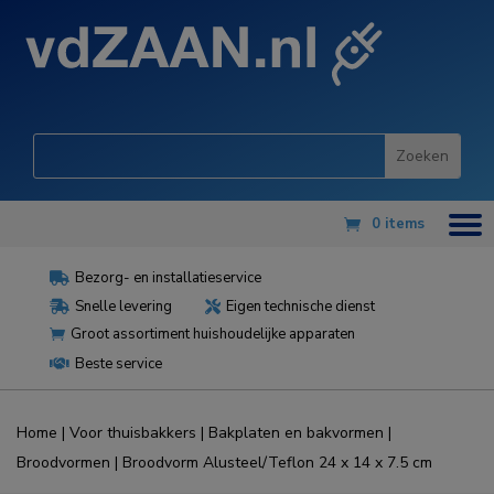
0 items
Bezorg- en installatieservice

Snelle levering
Eigen technische dienst


Groot assortiment huishoudelijke apparaten

Beste service

Home
|
Voor thuisbakkers
|
Bakplaten en bakvormen
|
Broodvormen
| Broodvorm Alusteel/Teflon 24 x 14 x 7.5 cm