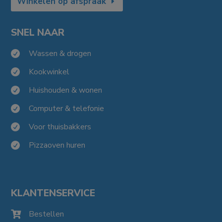
Winkelen op afspraak
SNEL NAAR
Wassen & drogen

Kookwinkel

Huishouden & wonen

Computer & telefonie

Voor thuisbakkers

Pizzaoven huren

KLANTENSERVICE
Bestellen
