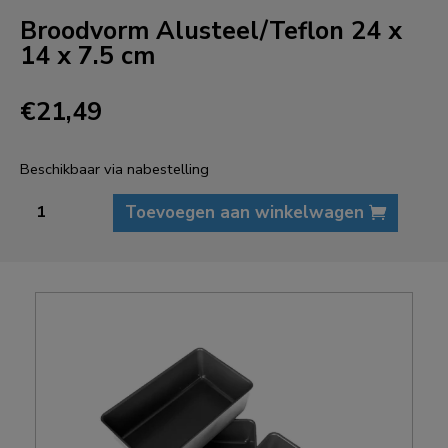
Broodvorm Alusteel/Teflon 24 x
14 x 7.5 cm
€
21,49
Beschikbaar via nabestelling
Broodvorm
Toevoegen aan winkelwagen
Alusteel/Teflon
24
x
14
x
7.5
cm
aantal