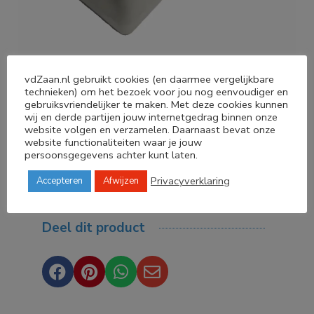
vdZaan.nl gebruikt cookies (en daarmee vergelijkbare
00:00
00:15
technieken) om het bezoek voor jou nog eenvoudiger en
gebruiksvriendelijker te maken. Met deze cookies kunnen
wij en derde partijen jouw internetgedrag binnen onze
website volgen en verzamelen. Daarnaast bevat onze
website functionaliteiten waar je jouw
persoonsgegevens achter kunt laten.
Privacyverklaring
Accepteren
Afwijzen
Deel dit product



