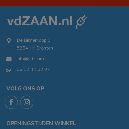
De Binnenloop 9

8254 KK Dronten

info@vdzaan.nl

06 12 44 02 97

VOLG ONS OP
OPENINGSTIJDEN WINKEL