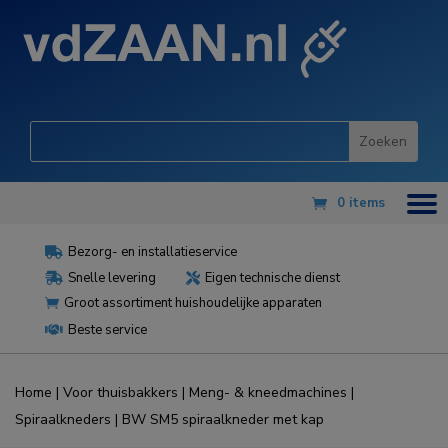
0 items
Bezorg- en installatieservice

Snelle levering
Eigen technische dienst


Groot assortiment huishoudelijke apparaten

Beste service

Home
|
Voor thuisbakkers
|
Meng- & kneedmachines
|
Spiraalkneders
| BW SM5 spiraalkneder met kap