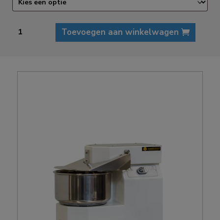
BW
Toevoegen aan winkelwagen
SM5
spiraalkneder
met
kap
aantal