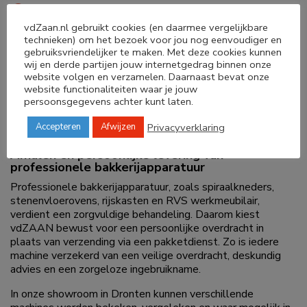
Nulspanningsbeveiliging welke ervoor zorgt dat de
vdZaan.nl gebruikt cookies (en daarmee vergelijkbare
machine zichzelf niet opnieuw inschakelt na een
technieken) om het bezoek voor jou nog eenvoudiger en
stroomonderbreking
gebruiksvriendelijker te maken. Met deze cookies kunnen
Beschermrooster is voorzien van een
wij en derde partijen jouw internetgedrag binnen onze
website volgen en verzamelen. Daarnaast bevat onze
veiligheidsschakelaar zodat het onmogelijk is te
website functionaliteiten waar je jouw
werken wanneer deze is geopend
persoonsgegevens achter kunt laten.
Privacyverklaring
Accepteren
Afwijzen
Afhalen en persoonlijke levering van
professionele bakkerijapparatuur
Professionele bakkerijapparatuur, zoals spiraalkneders,
stenenvloerovens, rijskasten en RVS werkmeubilair,
verdient een zorgvuldige behandeling. Daarom kiest
vdZAAN bewust voor een persoonlijke overdracht in
plaats van verzending via een pakketdienst. Zo is iedere
machine verzekerd van een veilige overdracht, deskundig
advies en een zorgeloze ingebruikname.
In onze showroom in Dronten kunnen verschillende