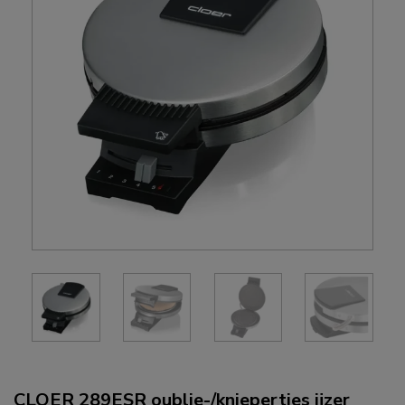
CLOER 289ESR oublie-/kniepertjes ijzer