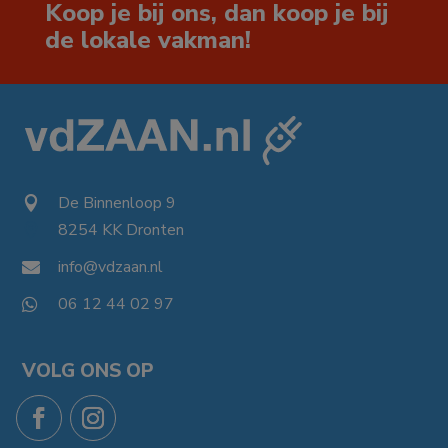
Koop je bij ons, dan koop je bij
de lokale vakman!
De Binnenloop 9

8254 KK Dronten

info@vdzaan.nl

06 12 44 02 97

VOLG ONS OP