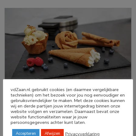
vdZaan.nl gebruikt cookies (en daarmee vergelijkbare
technieken) om het bezoek voor jou nog eenvoudiger en
In Drenthe (knieperties, iezerkoekies), Groningen
gebruiksvriendelijker te maken. Met deze cookies kunnen
wij en derde partijen jouw internetgedrag binnen onze
(kniepertjes, kniepkoukies), Twente (knieperkes), en de
website volgen en verzamelen. Daarnaast bevat onze
Achterhoek worden in hetzelfde apparaat knijpkoekjes
website functionaliteiten waar je jouw
gemaakt, een echte oud & nieuw traditie. In december
persoonsgegevens achter kunt laten.
worden de knijpkoekjes plat gepresenteerd en na nieuwjaar
als rolletje, wat symbool staat voor het nieuwe jaar dat
Privacyverklaring
Accepteren
Afwijzen