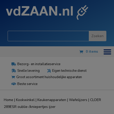
0 items
Bezorg- en installatieservice

Snelle levering
Eigen technische dienst


Groot assortiment huishoudelijke apparaten

Beste service

Home
|
Kookwinkel
|
Keukenapparaten
|
Wafelijzers
| CLOER
289ESR oublie-/kniepertjes ijzer