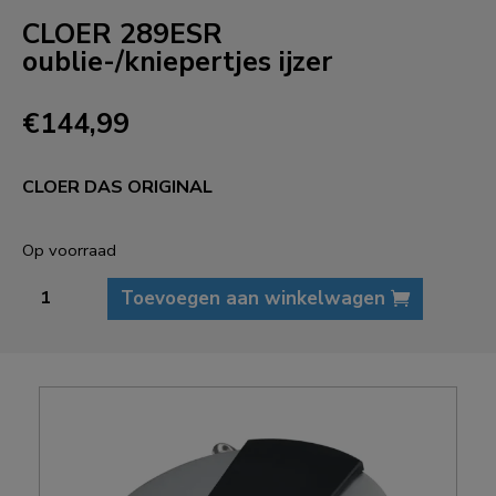
CLOER 289ESR
oublie-/kniepertjes ijzer
€
144,99
CLOER DAS ORIGINAL
Op voorraad
CLOER
Toevoegen aan winkelwagen
289ESR
oublie-/kniepertjes
ijzer
aantal