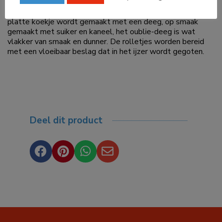
zich nog moet ontvouwen. Het zijn echter wel
verschillende koekjes, met verschillende recepten. Het
platte koekje wordt gemaakt met een deeg, op smaak
gemaakt met suiker en kaneel, het oublie-deeg is wat
vlakker van smaak en dunner. De rolletjes worden bereid
met een vloeibaar beslag dat in het ijzer wordt gegoten.
Deel dit product



