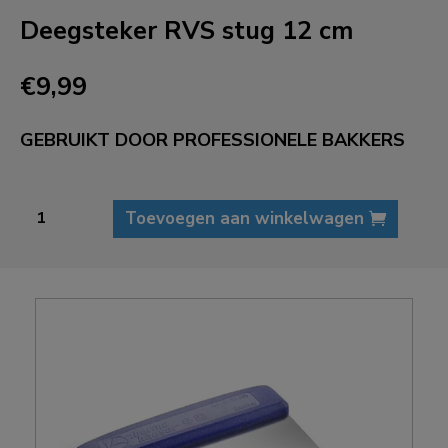
Deegsteker RVS stug 12 cm
€
9,99
GEBRUIKT DOOR PROFESSIONELE BAKKERS
Deegsteker
Toevoegen aan winkelwagen
RVS
stug
12
cm
aantal