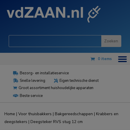
0 items
Bezorg- en installatieservice

Snelle levering
Eigen technische dienst


Groot assortiment huishoudelijke apparaten

Beste service

Home
|
Voor thuisbakkers
|
Bakgereedschappen
|
Krabbers en
deegstekers
| Deegsteker RVS stug 12 cm