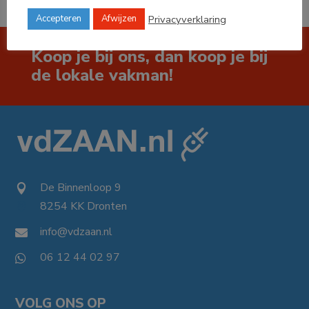
Privacyverklaring
Accepteren
Afwijzen
Koop je bij ons, dan koop je bij
de lokale vakman!
De Binnenloop 9

8254 KK Dronten

info@vdzaan.nl

06 12 44 02 97

VOLG ONS OP