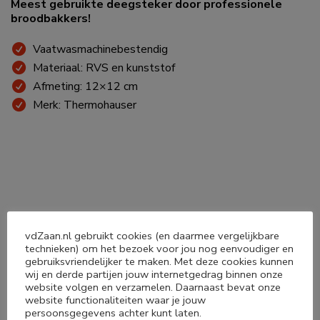
Meest gebruikte deegsteker door professionele
broodbakkers!
Vaatwasmachinebestendig
Materiaal: RVS en kunststof
Afmeting: 12×12 cm
Merk: Thermohauser
Deel dit product
vdZaan.nl gebruikt cookies (en daarmee vergelijkbare
technieken) om het bezoek voor jou nog eenvoudiger en
gebruiksvriendelijker te maken. Met deze cookies kunnen




wij en derde partijen jouw internetgedrag binnen onze
website volgen en verzamelen. Daarnaast bevat onze
website functionaliteiten waar je jouw
persoonsgegevens achter kunt laten.