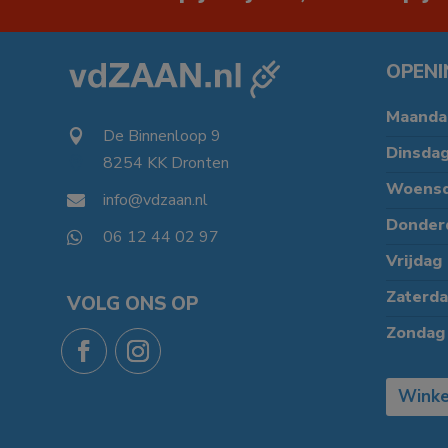
OPENI
Maanda
De Binnenloop 9

Dinsda
8254 KK Dronten

Woens
info@vdzaan.nl

Donder
06 12 44 02 97

Vrijdag
Zaterd
VOLG ONS OP
Zondag
Winke