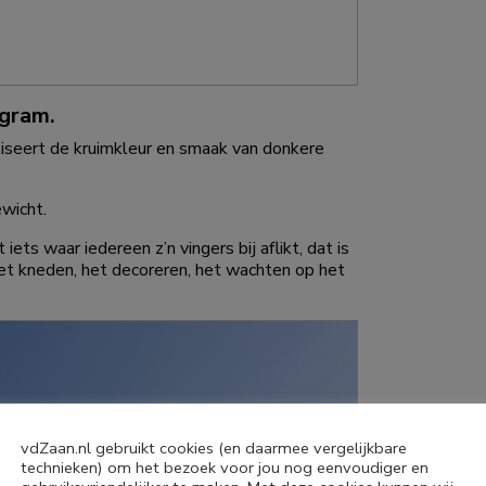
gram.
seert de kruimkleur en smaak van donkere
wicht.
iets waar iedereen z’n vingers bij aflikt, dat is
 het kneden, het decoreren, het wachten op het
vdZaan.nl gebruikt cookies (en daarmee vergelijkbare
technieken) om het bezoek voor jou nog eenvoudiger en