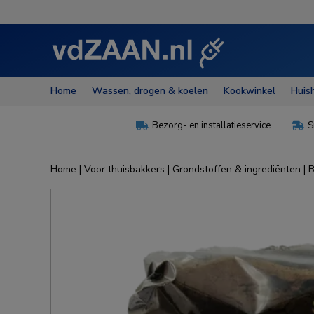
Home
Wassen, drogen & koelen
Kookwinkel
Huis
Bezorg- en installatieservice
S


Home
|
Voor thuisbakkers
|
Grondstoffen & ingrediënten
|
B