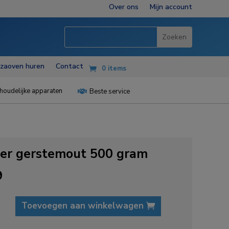
Over ons
Mijn account
zzaoven huren
Contact
0 items
houdelijke apparaten
Beste service

er gerstemout 500 gram
9
Toevoegen aan winkelwagen
out