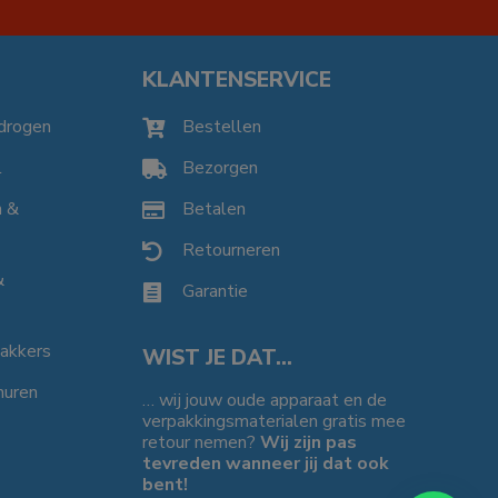
KLANTENSERVICE
drogen
Bestellen

l
Bezorgen

n &
Betalen

Retourneren

&
Garantie

bakkers
WIST JE DAT…
huren
… wij jouw oude apparaat en de
verpakkingsmaterialen gratis mee
retour nemen?
Wij zijn pas
tevreden wanneer jij dat ook
bent!