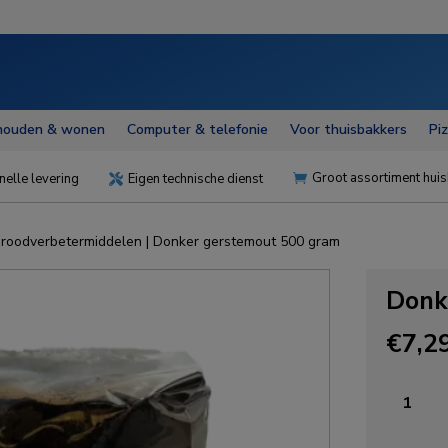
houden & wonen
Computer & telefonie
Voor thuisbakkers
Pi
Groot assortiment huis
nelle levering
Eigen technische dienst


roodverbetermiddelen
| Donker gerstemout 500 gram
Donk
€
7,2
Donker
gerstem
500