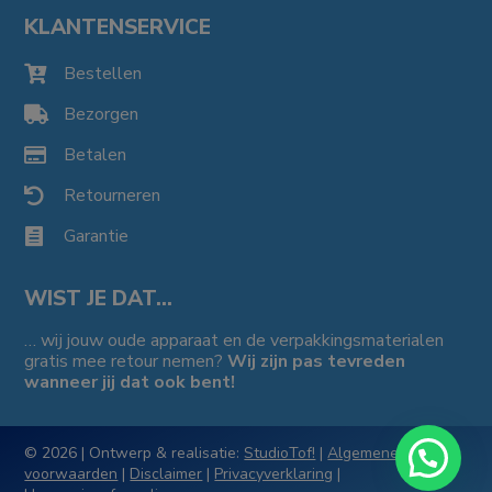
KLANTENSERVICE
Bestellen

Bezorgen

Betalen

Retourneren

Garantie

WIST JE DAT…
… wij jouw oude apparaat en de verpakkingsmaterialen
gratis mee retour nemen?
Wij zijn pas tevreden
wanneer jij dat ook bent!
© 2026 | Ontwerp & realisatie:
StudioTof!
|
Algemene
voorwaarden
|
Disclaimer
|
Privacyverklaring
|