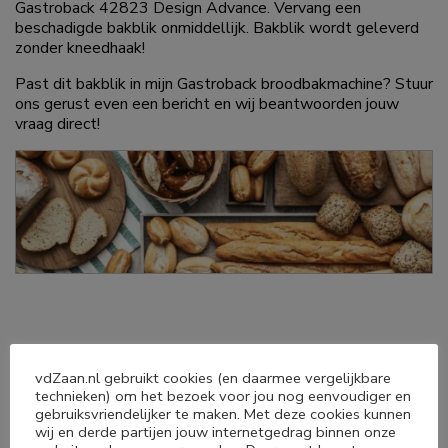
Gastroback 42823 Design Advance. Vervang een
beschadigde bakblik onmiddellijk. Bakblik wordt geleverd
zonder kneedhaak!
Past dit bakblik in mijn Gastroback broodbakmachine? Stuur
ons gerust even een bericht en wij beantwoorden jouw
vraag direct!
vdZaan.nl gebruikt cookies (en daarmee vergelijkbare
technieken) om het bezoek voor jou nog eenvoudiger en
Deel dit product
gebruiksvriendelijker te maken. Met deze cookies kunnen
wij en derde partijen jouw internetgedrag binnen onze