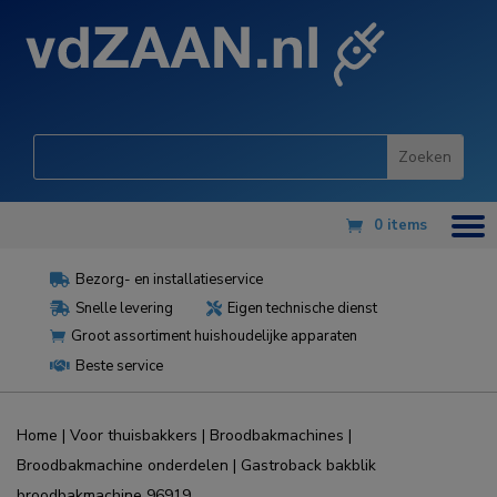
0 items
Bezorg- en installatieservice

Snelle levering
Eigen technische dienst


Groot assortiment huishoudelijke apparaten

Beste service

Home
|
Voor thuisbakkers
|
Broodbakmachines
|
Broodbakmachine onderdelen
| Gastroback bakblik
broodbakmachine 96919