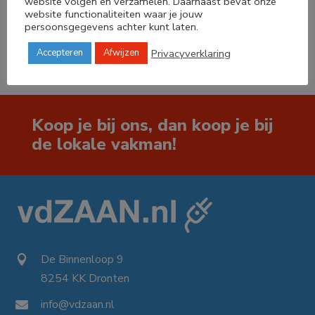
website volgen en verzamelen. Daarnaast bevat onze
website functionaliteiten waar je jouw




persoonsgegevens achter kunt laten.
Privacyverklaring
Accepteren
Afwijzen
Koop je bij ons, dan koop je bij
de lokale vakman!
De Binnenloop 9

8254 KK Dronten

info@vdzaan.nl
