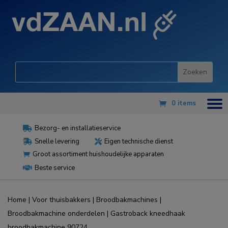
0 items
Bezorg- en installatieservice

Snelle levering
Eigen technische dienst


Groot assortiment huishoudelijke apparaten

Beste service

Home
|
Voor thuisbakkers
|
Broodbakmachines
|
Broodbakmachine onderdelen
| Gastroback kneedhaak
broodbakmachine 90724