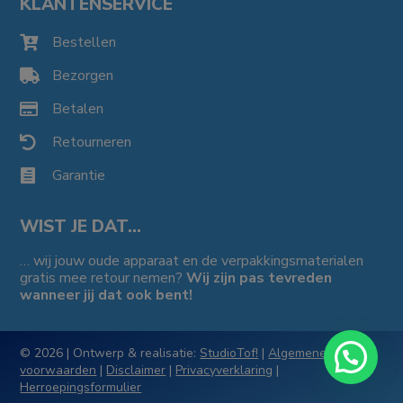
KLANTENSERVICE
Bestellen

Bezorgen

Betalen

Retourneren

Garantie

WIST JE DAT…
… wij jouw oude apparaat en de verpakkingsmaterialen
gratis mee retour nemen?
Wij zijn pas tevreden
wanneer jij dat ook bent!
© 2026 | Ontwerp & realisatie:
StudioTof!
|
Algemene
voorwaarden
|
Disclaimer
|
Privacyverklaring
|
Herroepingsformulier