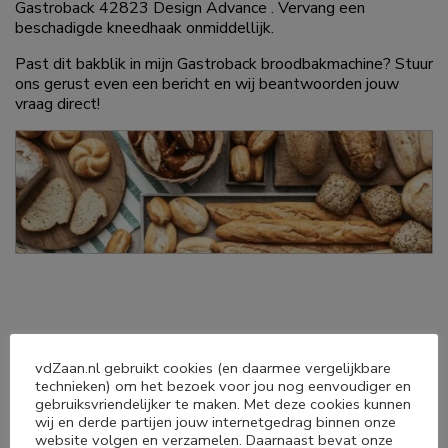
Gastroback 42823 Design Advance . Vervang een
beschadigde kneedhaak onmiddellijk.
Past dit bakblik in mijn Gastroback broodbakmachine? Stuur
ons gerust even een bericht en wij beantwoorden jouw
vraag direct!
vdZaan.nl gebruikt cookies (en daarmee vergelijkbare
Deel dit product
technieken) om het bezoek voor jou nog eenvoudiger en
gebruiksvriendelijker te maken. Met deze cookies kunnen
wij en derde partijen jouw internetgedrag binnen onze
website volgen en verzamelen. Daarnaast bevat onze