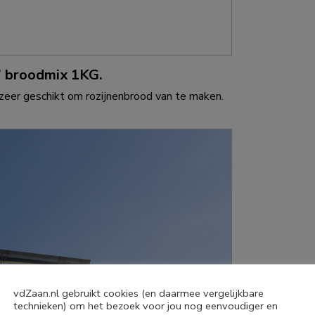
” broodmix 1KG.
zeer geschikt om rozijnenbrood van te maken.
vdZaan.nl gebruikt cookies (en daarmee vergelijkbare
technieken) om het bezoek voor jou nog eenvoudiger en