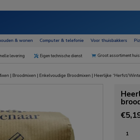
houden & wonen
Computer & telefonie
Voor thuisbakkers
Pi
Groot assortiment huis
nelle levering
Eigen technische dienst


ixen
|
Broodmixen
|
Enkelvoudige Broodmixen
| Heerlijke “Herfst/Wint
Heerl
broo
€
5,1
Heerlijk
"Herfst/