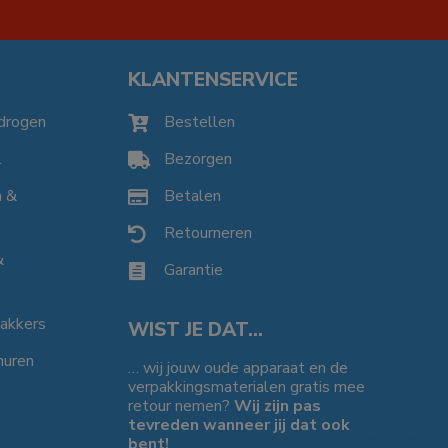
KLANTENSERVICE
drogen
Bestellen

l
Bezorgen

n &
Betalen

Retourneren

&
Garantie

bakkers
WIST JE DAT…
huren
… wij jouw oude apparaat en de
verpakkingsmaterialen gratis mee
retour nemen?
Wij zijn pas
tevreden wanneer jij dat ook
bent!