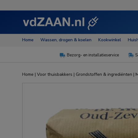
Home
Wassen, drogen & koelen
Kookwinkel
Huis
Bezorg- en installatieservice
S


Home
|
Voor thuisbakkers
|
Grondstoffen & ingrediënten
|
M