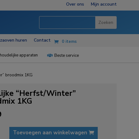
Over ons
Mijn account
zzaoven huren
Contact
0 items
houdelijke apparaten
Beste service

er” broodmix 1KG
ijke “Herfst/Winter”
dmix 1KG
9
e
Toevoegen aan winkelwagen
Winter"