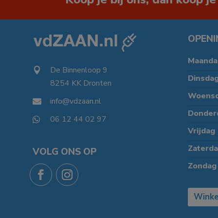
OPENI
Maanda
De Binnenloop 9

Dinsda
8254 KK Dronten

Woens
info@vdzaan.nl

Donder
06 12 44 02 97

Vrijdag
Zaterd
VOLG ONS OP
Zondag
Winke