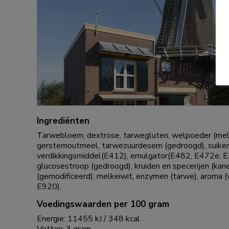
Ingrediënten
Tarwebloem, dextrose, tarwegluten, welpoeder (melk
gerstemoutmeel, tarwezuurdesem (gedroogd), suiker,
verdikkingsmiddel(E412), emulgator(E482, E472e, E3
glucosestroop (gedroogd), kruiden en specerijen (kan
(gemodificeerd), melkeiwit, enzymen (tarwe), aroma (
E920).
Voedingswaarden per 100 gram
Energie: 11455 kJ / 348 kcal
Vetten: 3 gram