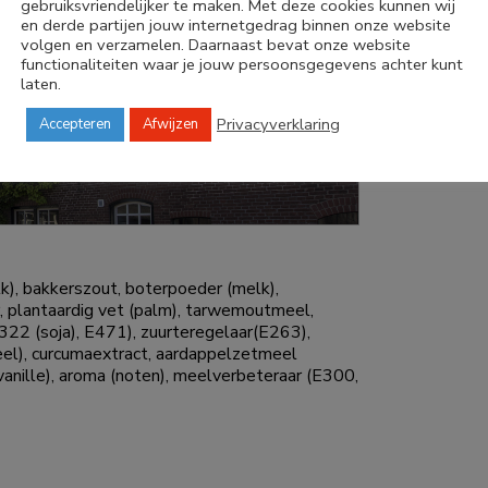
gebruiksvriendelijker te maken. Met deze cookies kunnen wij
en derde partijen jouw internetgedrag binnen onze website
volgen en verzamelen. Daarnaast bevat onze website
functionaliteiten waar je jouw persoonsgegevens achter kunt
laten.
Privacyverklaring
Accepteren
Afwijzen
), bakkerszout, boterpoeder (melk),
 plantaardig vet (palm), tarwemoutmeel,
22 (soja), E471), zuurteregelaar(E263),
eel), curcumaextract, aardappelzetmeel
vanille), aroma (noten), meelverbeteraar (E300,