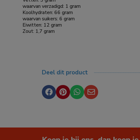
waarvan verzadigd: 1 gram
Koolhydraten: 66 gram
waarvan suikers: 6 gram
Eiwitten: 12 gram
Zout: 1,7 gram
Deel dit product




Koop je bij ons, dan koop je