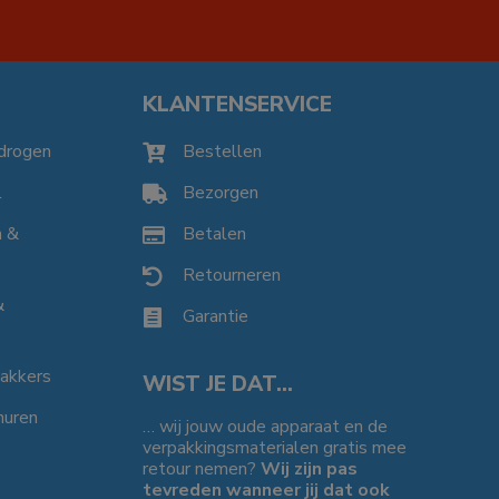
KLANTENSERVICE
drogen
Bestellen

l
Bezorgen

n &
Betalen

Retourneren

&
Garantie

bakkers
WIST JE DAT…
huren
… wij jouw oude apparaat en de
verpakkingsmaterialen gratis mee
retour nemen?
Wij zijn pas
tevreden wanneer jij dat ook