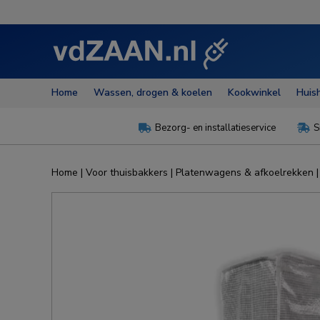
Home
Wassen, drogen & koelen
Kookwinkel
Huis
Bezorg- en installatieservice
S


Home
|
Voor thuisbakkers
|
Platenwagens & afkoelrekken