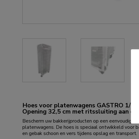
Hoes voor platenwagens GASTRO 1/1
Opening 32,5 cm met ritssluiting aan de
Bescherm uw bakkerijproducten op een eenvoudige en
platenwagens. De hoes is speciaal ontwikkeld voor ba
en gebak schoon en vers tijdens opslag en transport.