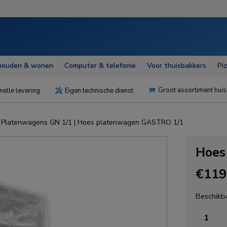
houden & wonen
Computer & telefonie
Voor thuisbakkers
Pi
Groot assortiment huis
nelle levering
Eigen technische dienst


|
Platenwagens GN 1/1
| Hoes platenwagen GASTRO 1/1
Hoes
€
119
Beschikba
Hoes
platenw