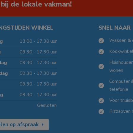
 bij de lokale vakman!
NGSTIJDEN WINKEL
SNEL NAAR
Wassen & 

g
13.00 - 17.30 uur
Kookwinke
g
09.30 - 17.30 uur

Huishoude
dag
09.30 - 17.30 uur

wonen
dag
09.30 - 17.30 uur
Computer 
09.30 - 17.30 uur

telefonie
ag
09.30 - 17.30 uur
Voor thuis

Gesloten
Pizzaoven 

len op afspraak