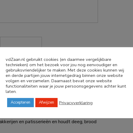
vdZaan.nl gebruikt cookies (en daarmee vergelijkbare
technieken) om het bezoek voor jou nog eenvoudiger en
gebruiksvriendelijker te maken. Met deze cookies kunnen wij
en derde partijen jouw internetgedrag binnen onze website
volgen en verzamelen. Daarnaast bevat onze website
functionaliteiten waar je jouw persoonsgegevens achter kunt
laten.
Privacyverklaring
Accepteren
Afwijzen
 voorzijde
 hygiënische manier met deze hoes voor
kkerijen en patisserieën en houdt deeg, brood