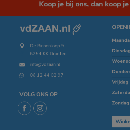
Koop je bij ons, dan koop je
OPENI
Maanda
De Binnenloop 9

Dinsda
8254 KK Dronten

Woens
info@vdzaan.nl

Donder
06 12 44 02 97

Vrijdag
Zaterd
VOLG ONS OP
Zondag
Winke