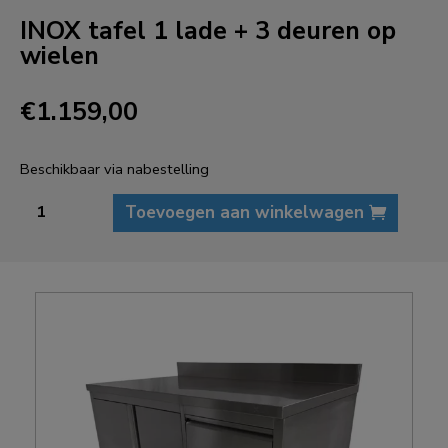
INOX tafel 1 lade + 3 deuren op
wielen
€
1.159,00
Beschikbaar via nabestelling
INOX
Toevoegen aan winkelwagen
tafel
1
lade
+
3
deuren
op
wielen
aantal