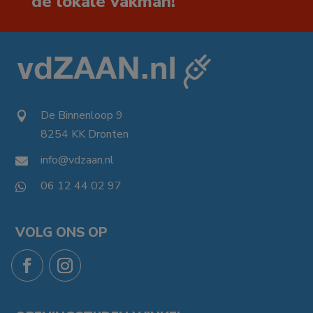
de lokale vakman!
De Binnenloop 9

8254 KK Dronten

info@vdzaan.nl

06 12 44 02 97

VOLG ONS OP