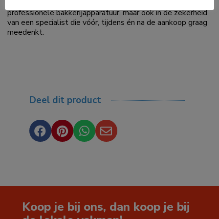
service centraal. Zo wordt niet alleen geïnvesteerd in
professionele bakkerijapparatuur, maar ook in de zekerheid
van een specialist die vóór, tijdens én na de aankoop graag
meedenkt.
Deel dit product




Koop je bij ons, dan koop je bij