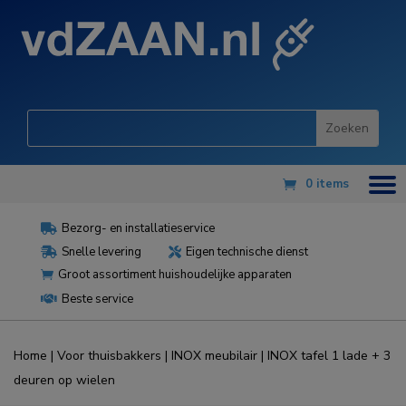
0 items
Bezorg- en installatieservice

Snelle levering
Eigen technische dienst


Groot assortiment huishoudelijke apparaten

Beste service

Home
|
Voor thuisbakkers
|
INOX meubilair
| INOX tafel 1 lade + 3
deuren op wielen