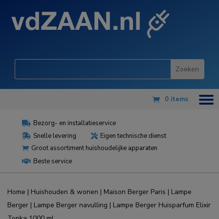
0 items
Bezorg- en installatieservice

Snelle levering
Eigen technische dienst


Groot assortiment huishoudelijke apparaten

Beste service

Home
|
Huishouden & wonen
|
Maison Berger Paris
|
Lampe
Berger
|
Lampe Berger navulling
| Lampe Berger Huisparfum Elixir
Tonka 1000 ml