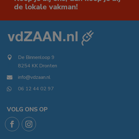
de lokale vakman!
De Binnenloop 9

8254 KK Dronten

info@vdzaan.nl

06 12 44 02 97

VOLG ONS OP