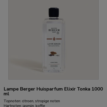
ml
aantal
Lampe Berger Huisparfum Elixir Tonka 1000
ml
Topnoten: citroen, stropige noten
Hartnoten: jasmijn, koffie