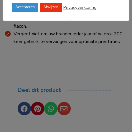
Haal de brander uit uw Lampe Berger als u hem
Privacyverklaring
Accepteren
Afwijzen
gedurende enkele weken niet gebruikt en schenk het
resterende huisparfum terug in de desbetreffende
flacon.
Vergeet niet om uw brander ieder jaar of na circa 200
keer gebruik te vervangen voor optimale prestaties.
Deel dit product



