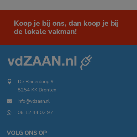
Koop je bij ons, dan koop je bij
de lokale vakman!
De Binnenloop 9

8254 KK Dronten

info@vdzaan.nl

06 12 44 02 97

VOLG ONS OP