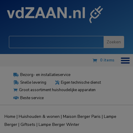
0 items
Bezorg- en installatieservice

Snelle levering
Eigen technische dienst


Groot assortiment huishoudelijke apparaten

Beste service

Home
|
Huishouden & wonen
|
Maison Berger Paris
|
Lampe
Berger
|
Giftsets
| Lampe Berger Winter