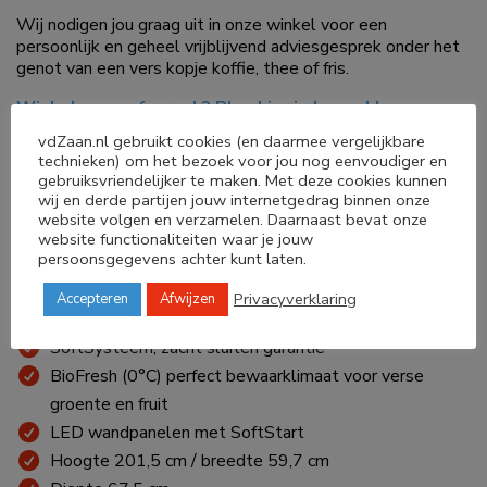
Wij nodigen jou graag uit in onze winkel voor een
persoonlijk en geheel vrijblijvend adviesgesprek onder het
genot van een vers kopje koffie, thee of fris.
Winkelen op afspraak? Plan hier je bezoek!
vdZaan.nl gebruikt cookies (en daarmee vergelijkbare
259 liter koelen
technieken) om het bezoek voor jou nog eenvoudiger en
103 liter vriezen
gebruiksvriendelijker te maken. Met deze cookies kunnen
wij en derde partijen jouw internetgedrag binnen onze
Geschikt voor onverwarmde ruimtes (>0°C)
website volgen en verzamelen. Daarnaast bevat onze
Energieverbruik 116kWh/annum
website functionaliteiten waar je jouw
persoonsgegevens achter kunt laten.
Geluidsniveau 33dB
GlassLine draagplateaus
Privacyverklaring
Accepteren
Afwijzen
Hevelgreep, opent bijna vanzelf
SoftSysteem, zacht sluiten garantie
BioFresh (0°C) perfect bewaarklimaat voor verse
groente en fruit
LED wandpanelen met SoftStart
Hoogte 201,5 cm / breedte 59,7 cm