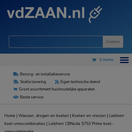
0 items
Bezorg- en installatieservice

Snelle levering
Eigen technische dienst


Groot assortiment huishoudelijke apparaten

Beste service

Home
|
Wassen, drogen en koelen
|
Koelen en vriezen
|
Liebherr
koel-vriescombinaties
| Liebherr CBNsda 5753 Prime koel-
vriescombinatie