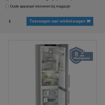
Oude apparaat inleveren bij magazijn
Liebherr
Toevoegen aan winkelwagen
CBNsda
5753
Prime
koel-
vriescombinatie
aantal