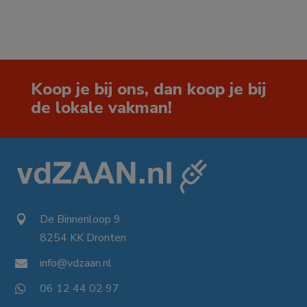
Koop je bij ons, dan koop je bij
de lokale vakman!
De Binnenloop 9

8254 KK Dronten

info@vdzaan.nl

06 12 44 02 97
