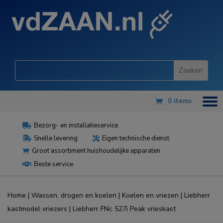
0 items
Bezorg- en installatieservice

Snelle levering
Eigen technische dienst


Groot assortiment huishoudelijke apparaten

Beste service

Home
|
Wassen, drogen en koelen
|
Koelen en vriezen
|
Liebherr
kastmodel vriezers
| Liebherr FNc 527i Peak vrieskast