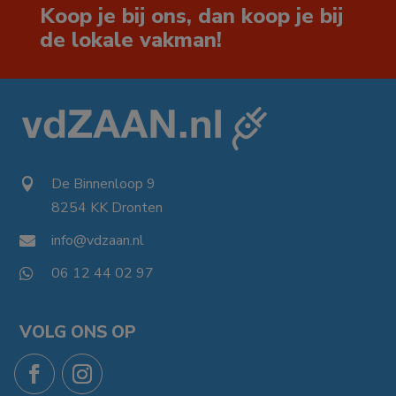
Koop je bij ons, dan koop je bij
de lokale vakman!
De Binnenloop 9

8254 KK Dronten

info@vdzaan.nl

06 12 44 02 97

VOLG ONS OP