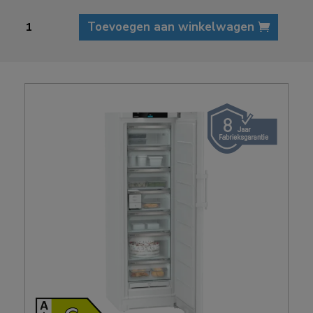
Liebherr
Toevoegen aan winkelwagen
FNc
527i
Peak
vrieskast
aantal