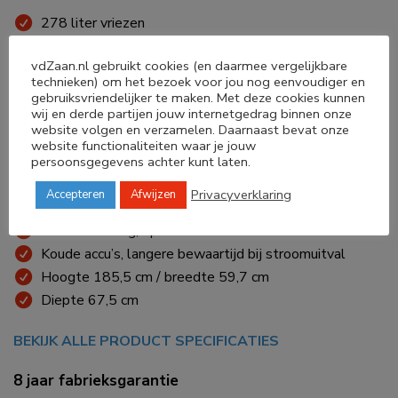
278 liter vriezen
FrostProtect, geschikt voor ijskoude ruimtes (>-15°C)
vdZaan.nl gebruikt cookies (en daarmee vergelijkbare
Energieverbruik 159kWh/annum
technieken) om het bezoek voor jou nog eenvoudiger en
Geluidsniveau 33dB
gebruiksvriendelijker te maken. Met deze cookies kunnen
wij en derde partijen jouw internetgedrag binnen onze
Touch & Swipe kleurendisplay
website volgen en verzamelen. Daarnaast bevat onze
Soepel uittrekbare en zelfsluitende vrieslade
website functionaliteiten waar je jouw
Laden op telescooprails
persoonsgegevens achter kunt laten.
NoFrost, nooit meer ontdooien!
Privacyverklaring
Accepteren
Afwijzen
VarioSpace, genoeg ruimte voor de hoogste ijstaart!
LED verlichting, optimaal zicht ook in het donker
Koude accu’s, langere bewaartijd bij stroomuitval
Hoogte 185,5 cm / breedte 59,7 cm
Diepte 67,5 cm
BEKIJK ALLE PRODUCT SPECIFICATIES
8 jaar fabrieksgarantie