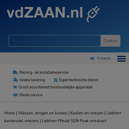
0 items
Bezorg- en installatieservice

Snelle levering
Eigen technische dienst


Groot assortiment huishoudelijke apparaten

Beste service

Home
|
Wassen, drogen en koelen
|
Koelen en vriezen
|
Liebherr
kastmodel vriezers
| Liebherr FNsdd 529i Peak vrieskast