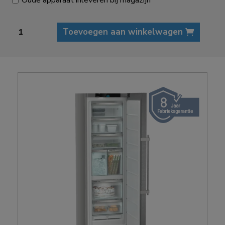
Liebherr
Toevoegen aan winkelwagen
FNsdd
529i
Peak
vrieskast
aantal