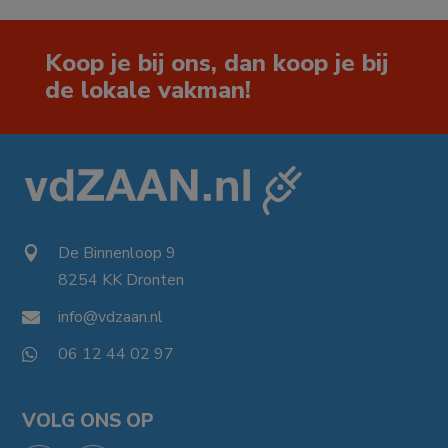
Koop je bij ons, dan koop je bij
de lokale vakman!
De Binnenloop 9

8254 KK Dronten

info@vdzaan.nl

06 12 44 02 97

VOLG ONS OP