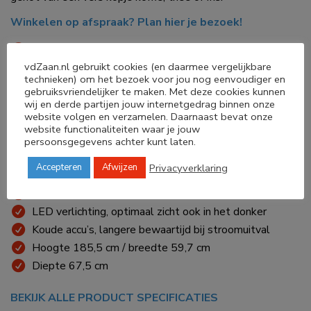
Winkelen op afspraak? Plan hier je bezoek!
278 liter vriezen
FrostProtect, geschikt voor ijskoude ruimtes (>-15°C)
vdZaan.nl gebruikt cookies (en daarmee vergelijkbare
technieken) om het bezoek voor jou nog eenvoudiger en
Energieverbruik 199kWh/annum
gebruiksvriendelijker te maken. Met deze cookies kunnen
Geluidsniveau 34dB
wij en derde partijen jouw internetgedrag binnen onze
website volgen en verzamelen. Daarnaast bevat onze
Touch & Swipe kleurendisplay
website functionaliteiten waar je jouw
Soepel uittrekbare en zelfsluitende vrieslade
persoonsgegevens achter kunt laten.
Laden op telescooprails
Privacyverklaring
Accepteren
Afwijzen
NoFrost, nooit meer ontdooien!
VarioSpace, genoeg ruimte voor de hoogste ijstaart!
LED verlichting, optimaal zicht ook in het donker
Koude accu’s, langere bewaartijd bij stroomuitval
Hoogte 185,5 cm / breedte 59,7 cm
Diepte 67,5 cm
BEKIJK ALLE PRODUCT SPECIFICATIES