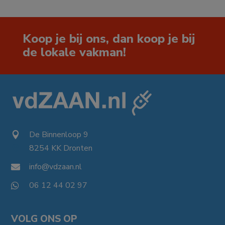
Koop je bij ons, dan koop je bij
de lokale vakman!
De Binnenloop 9

8254 KK Dronten

info@vdzaan.nl

06 12 44 02 97

VOLG ONS OP