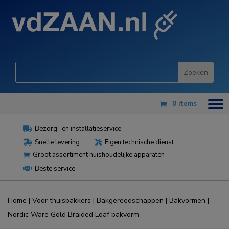
0 items
Bezorg- en installatieservice

Snelle levering
Eigen technische dienst


Groot assortiment huishoudelijke apparaten

Beste service

Home
|
Voor thuisbakkers
|
Bakgereedschappen
|
Bakvormen
|
Nordic Ware Gold Braided Loaf bakvorm