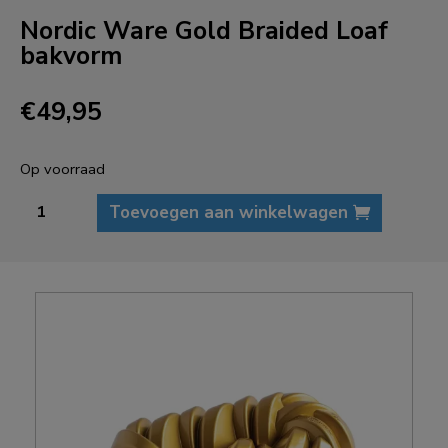
Nordic Ware Gold Braided Loaf
bakvorm
€
49,95
Op voorraad
Nordic
Toevoegen aan winkelwagen
Ware
Gold
Braided
Loaf
bakvorm
aantal