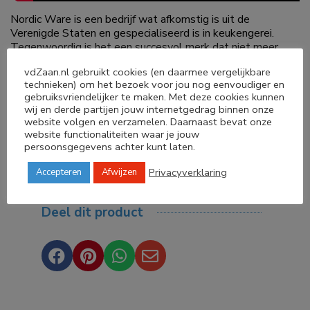
Nordic Ware is een bedrijf wat afkomstig is uit de
Verenigde Staten en gespecialiseerd is in keukengerei.
Tegenwoordig is het een succesvol merk dat niet meer
weg te denken is bij een groot aantal keukens en
vdZaan.nl gebruikt cookies (en daarmee vergelijkbare
bakkerijen over de hele wereld. Nordic Ware heeft twee
technieken) om het bezoek voor jou nog eenvoudiger en
belangrijke aspecten hoog in het vaandel staan: gemak en
gebruiksvriendelijker te maken. Met deze cookies kunnen
plezier! Klanten moeten kunnen genieten en plezier
wij en derde partijen jouw internetgedrag binnen onze
beleven van de producten van Nordic Ware.
website volgen en verzamelen. Daarnaast bevat onze
website functionaliteiten waar je jouw
persoonsgegevens achter kunt laten.
Privacyverklaring
Accepteren
Afwijzen
Deel dit product



