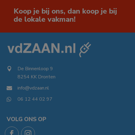
Koop je bij ons, dan koop je bij
de lokale vakman!
De Binnenloop 9

8254 KK Dronten

info@vdzaan.nl

06 12 44 02 97

VOLG ONS OP