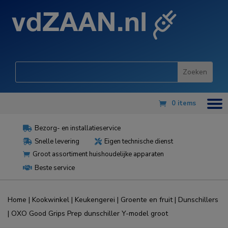
0 items
Bezorg- en installatieservice

Snelle levering
Eigen technische dienst


Groot assortiment huishoudelijke apparaten

Beste service

Home
|
Kookwinkel
|
Keukengerei
|
Groente en fruit
|
Dunschillers
| OXO Good Grips Prep dunschiller Y-model groot