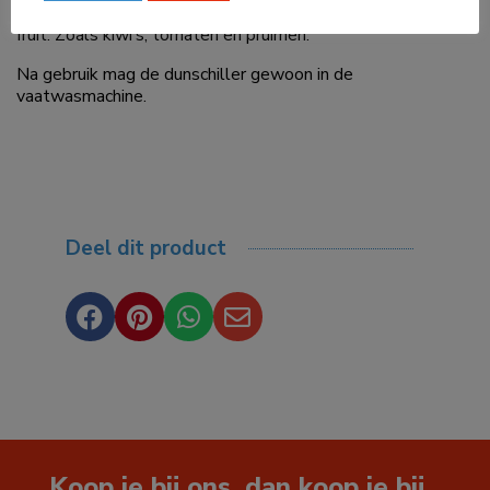
Met deze gekartelde dunschiller schil je eenvoudig zacht
fruit. Zoals kiwi’s, tomaten en pruimen.
Na gebruik mag de dunschiller gewoon in de
vaatwasmachine.
Deel dit product




Koop je bij ons, dan koop je bij