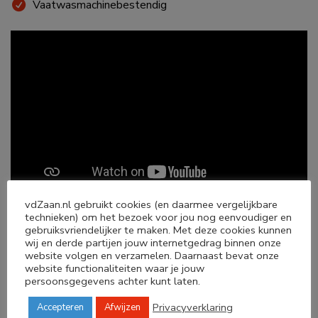
Vaatwasmachinebestendig
vdZaan.nl gebruikt cookies (en daarmee vergelijkbare
technieken) om het bezoek voor jou nog eenvoudiger en
gebruiksvriendelijker te maken. Met deze cookies kunnen
Gebruiksaanwijzing OXO Good Grips Prep
wij en derde partijen jouw internetgedrag binnen onze
dunschiller Y-model met gekarteld mes
website volgen en verzamelen. Daarnaast bevat onze
website functionaliteiten waar je jouw
Als je deze compacte en vlijmscherpe OXO Prep
persoonsgegevens achter kunt laten.
dunschiller met gekarteld mes vastpakt, merk je meteen
hoe fijn hij in de hand ligt.
Privacyverklaring
Accepteren
Afwijzen