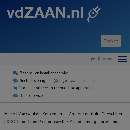
0 items
Bezorg- en installatieservice

Snelle levering
Eigen technische dienst


Groot assortiment huishoudelijke apparaten

Beste service

Home
|
Kookwinkel
|
Keukengerei
|
Groente en fruit
|
Dunschillers
| OXO Good Grips Prep dunschiller Y-model met gekarteld mes