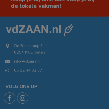
de lokale vakman!
De Binnenloop 9

8254 KK Dronten

info@vdzaan.nl

06 12 44 02 97

VOLG ONS OP