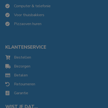
Computer & telefonie

Voor thuisbakkers

Pizzaoven huren

KLANTENSERVICE
Bestellen

Bezorgen

Betalen

Retourneren

Garantie

WIST JE DAT…