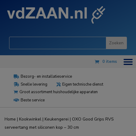
0 items
Bezorg- en installatieservice

Snelle levering
Eigen technische dienst


Groot assortiment huishoudelijke apparaten

Beste service

Home
|
Kookwinkel
|
Keukengerei
| OXO Good Grips RVS
serveertang met siliconen kop – 30 cm