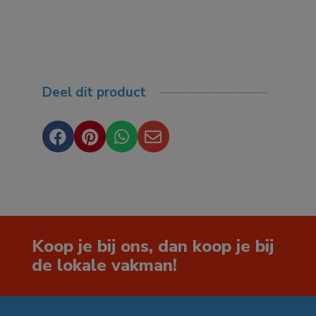
Deel dit product




Koop je bij ons, dan koop je bij
de lokale vakman!