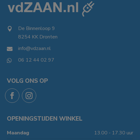
De Binnenloop 9

8254 KK Dronten

info@vdzaan.nl

06 12 44 02 97

VOLG ONS OP
OPENINGSTIJDEN WINKEL
Maandag
13.00 - 17.30 uur