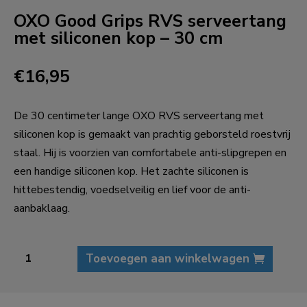
OXO Good Grips RVS serveertang
met siliconen kop – 30 cm
€
16,95
De 30 centimeter lange OXO RVS serveertang met
siliconen kop is gemaakt van prachtig geborsteld roestvrij
staal. Hij is voorzien van comfortabele anti-slipgrepen en
een handige siliconen kop. Het zachte siliconen is
hittebestendig, voedselveilig en lief voor de anti-
aanbaklaag.
OXO
Toevoegen aan winkelwagen
Good
Grips
RVS