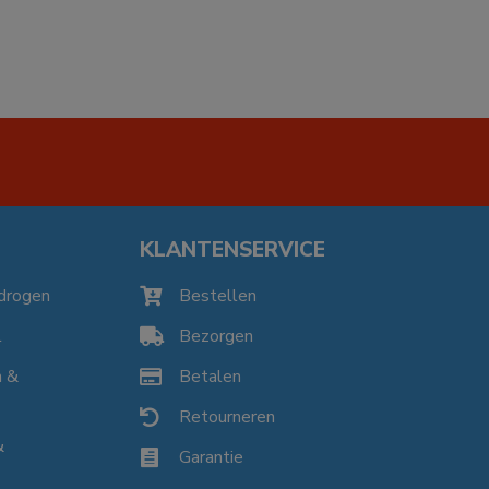
KLANTENSERVICE
drogen
Bestellen

l
Bezorgen

n &
Betalen

Retourneren

&
Garantie
