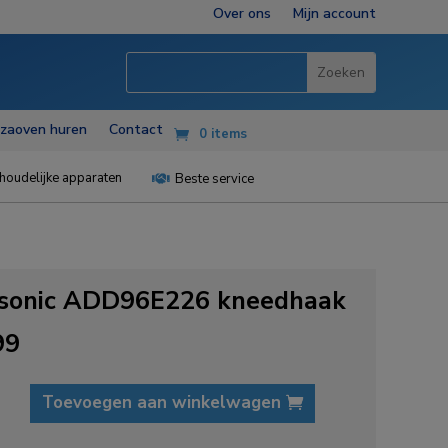
Over ons
Mijn account
zzaoven huren
Contact
0 items
houdelijke apparaten
Beste service

sonic ADD96E226 kneedhaak
99
c
Toevoegen aan winkelwagen
E226
ak