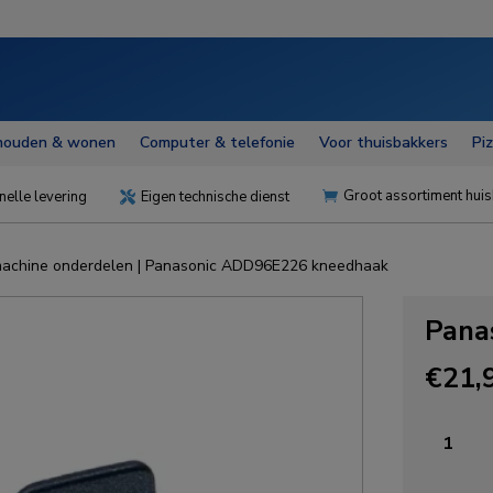
houden & wonen
Computer & telefonie
Voor thuisbakkers
Pi
Groot assortiment huis
nelle levering
Eigen technische dienst


achine onderdelen
| Panasonic ADD96E226 kneedhaak
Pana
€
21,
Panasoni
ADD96
kneedha