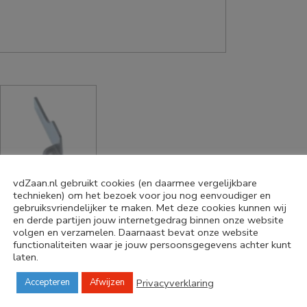
vdZaan.nl gebruikt cookies (en daarmee vergelijkbare
technieken) om het bezoek voor jou nog eenvoudiger en
gebruiksvriendelijker te maken. Met deze cookies kunnen wij
en derde partijen jouw internetgedrag binnen onze website
volgen en verzamelen. Daarnaast bevat onze website
functionaliteiten waar je jouw persoonsgegevens achter kunt
hine SD-B2510WXE, SD-R2530KXE, SD-
laten.
isico’s en vervang een beschadigde
Privacyverklaring
Accepteren
Afwijzen
ne? Stuur ons gerust even een bericht en wij