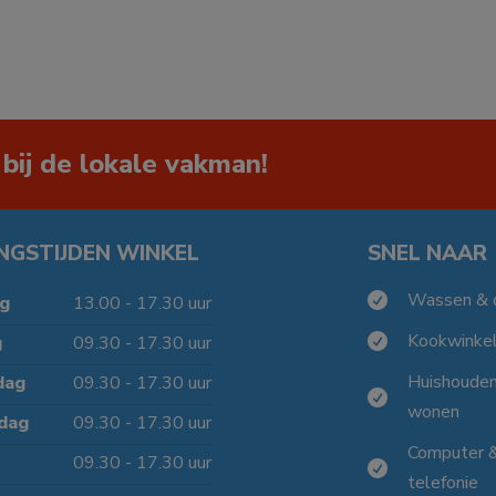
 bij de lokale vakman!
NGSTIJDEN WINKEL
SNEL NAAR
Wassen & 

g
13.00 - 17.30 uur
Kookwinke
g
09.30 - 17.30 uur

Huishoude
dag
09.30 - 17.30 uur

wonen
dag
09.30 - 17.30 uur
Computer 
09.30 - 17.30 uur

telefonie