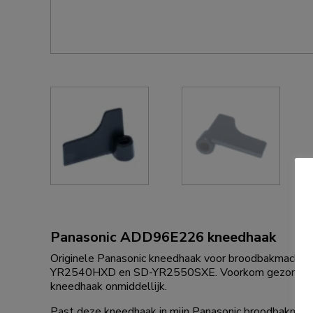
Panasonic ADD96E226 kneedhaak
Originele Panasonic kneedhaak voor broodbakmac
YR2540HXD en SD-YR2550SXE. Voorkom gezondheidsr
kneedhaak onmiddellijk.
Past deze kneedhaak in mijn Panasonic broodbakmachi