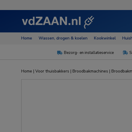
Home
Wassen, drogen & koelen
Kookwinkel
Huis
Bezorg- en installatieservice
S


Home
|
Voor thuisbakkers
|
Broodbakmachines
|
Broodbakm