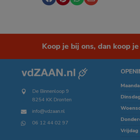
Koop je bij ons, dan koop je
OPENI
Maanda
De Binnenloop 9

Dinsda
8254 KK Dronten

Woens
info@vdzaan.nl

Donder
06 12 44 02 97

Vrijdag