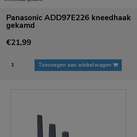
Panasonic ADD97E226 kneedhaak
gekamd
€
21,99
Panasonic
Toevoegen aan winkelwagen
ADD97E226
kneedhaak
gekamd
aantal