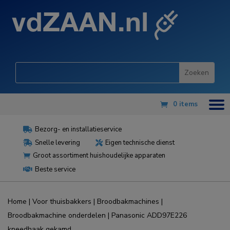
0 items
Bezorg- en installatieservice

Snelle levering
Eigen technische dienst


Groot assortiment huishoudelijke apparaten

Beste service

Home
|
Voor thuisbakkers
|
Broodbakmachines
|
Broodbakmachine onderdelen
| Panasonic ADD97E226
kneedhaak gekamd