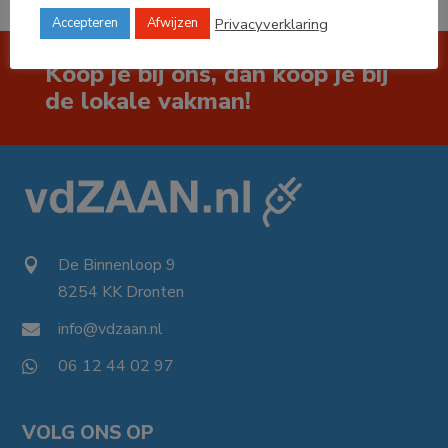
Privacyverklaring
Accepteren
Afwijzen
Koop je bij ons, dan koop je bij
de lokale vakman!
De Binnenloop 9

8254 KK Dronten

info@vdzaan.nl

06 12 44 02 97

VOLG ONS OP