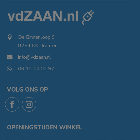
De Binnenloop 9

8254 KK Dronten

info@vdzaan.nl

06 12 44 02 97

VOLG ONS OP
OPENINGSTIJDEN WINKEL