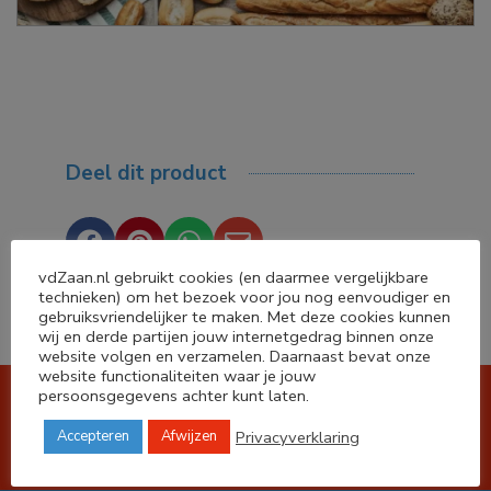
Deel dit product




vdZaan.nl gebruikt cookies (en daarmee vergelijkbare
technieken) om het bezoek voor jou nog eenvoudiger en
gebruiksvriendelijker te maken. Met deze cookies kunnen
wij en derde partijen jouw internetgedrag binnen onze
website volgen en verzamelen. Daarnaast bevat onze
website functionaliteiten waar je jouw
persoonsgegevens achter kunt laten.
Koop je bij ons, dan koop je bij
de lokale vakman!
Privacyverklaring
Accepteren
Afwijzen