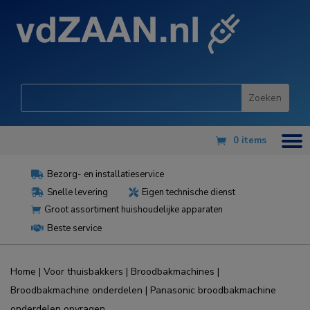
0 items
Bezorg- en installatieservice

Snelle levering
Eigen technische dienst


Groot assortiment huishoudelijke apparaten

Beste service

Home
|
Voor thuisbakkers
|
Broodbakmachines
|
Broodbakmachine onderdelen
| Panasonic broodbakmachine
onderdelen opvragen