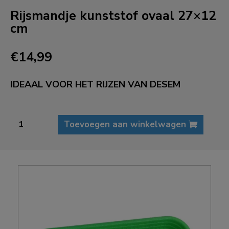
Rijsmandje kunststof ovaal 27×12
cm
€
14,99
IDEAAL VOOR HET RIJZEN VAN DESEM
Rijsmandje
Toevoegen aan winkelwagen
kunststof
ovaal
27x12
cm
aantal