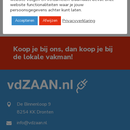




website functionaliteiten waar je jouw
persoonsgegevens achter kunt laten.
Privacyverklaring
Accepteren
Afwijzen
Koop je bij ons, dan koop je bij
de lokale vakman!
De Binnenloop 9

8254 KK Dronten

info@vdzaan.nl
