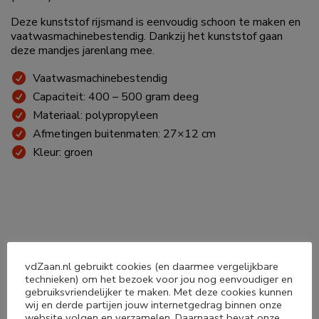
Deze kunststof rijsmand is eenvoudig schoon te maken en
vaatwasmachinebestendig. Dankzij het kunststof gaan
deze mandjes jarenlang mee.
Vaatwasmachinebestendig
Capaciteit: 400 – 500 gram deeg
Materiaal: polypropyleen
Afmetingen buitenmaten: 27×12 cm
Kleur: groen
vdZaan.nl gebruikt cookies (en daarmee vergelijkbare
technieken) om het bezoek voor jou nog eenvoudiger en
Deel dit product
gebruiksvriendelijker te maken. Met deze cookies kunnen
wij en derde partijen jouw internetgedrag binnen onze
website volgen en verzamelen. Daarnaast bevat onze