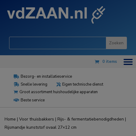
0 items
Bezorg- en installatieservice

Snelle levering
Eigen technische dienst


Groot assortiment huishoudelijke apparaten

Beste service

Home
|
Voor thuisbakkers
|
Rijs- & fermentatiebenodigdheden
|
Rijsmandje kunststof ovaal 27×12 cm