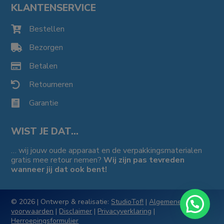
KLANTENSERVICE
Bestellen

Bezorgen

Betalen

Retourneren

Garantie

WIST JE DAT…
… wij jouw oude apparaat en de verpakkingsmaterialen
gratis mee retour nemen?
Wij zijn pas tevreden
wanneer jij dat ook bent!
© 2026 | Ontwerp & realisatie:
StudioTof!
|
Algemene
voorwaarden
|
Disclaimer
|
Privacyverklaring
|
Herroepingsformulier