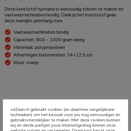
Deze kunststof rijsmand is eenvoudig schoon te maken en
vaatwasmachinebestendig. Dankzij het kunststof gaan
deze mandjes jarenlang mee.
Vaatwasmachinebestendig
Capaciteit: 800 – 1000 gram deeg
Materiaal: polypropyleen
Afmetingen buitenmaten: 34×12,5 cm
Kleur: oranje
vdZaan.nl gebruikt cookies (en daarmee vergelijkbare
technieken) om het bezoek voor jou nog eenvoudiger en
Deel dit product
gebruiksvriendelijker te maken. Met deze cookies kunnen
wij en derde partijen jouw internetgedrag binnen onze
website volgen en verzamelen. Daarnaast bevat onze