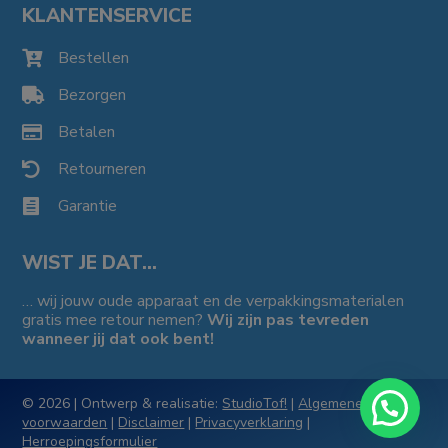
KLANTENSERVICE
Bestellen

Bezorgen

Betalen

Retourneren

Garantie

WIST JE DAT…
… wij jouw oude apparaat en de verpakkingsmaterialen
gratis mee retour nemen?
Wij zijn pas tevreden
wanneer jij dat ook bent!
© 2026 | Ontwerp & realisatie:
StudioTof!
|
Algemene
voorwaarden
|
Disclaimer
|
Privacyverklaring
|
Herroepingsformulier