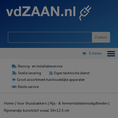
0 items
Bezorg- en installatieservice

Snelle levering
Eigen technische dienst


Groot assortiment huishoudelijke apparaten

Beste service

Home
|
Voor thuisbakkers
|
Rijs- & fermentatiebenodigdheden
|
Rijsmandje kunststof ovaal 34×12,5 cm