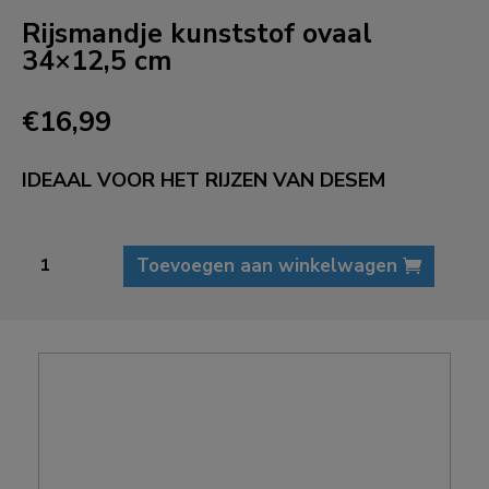
Rijsmandje kunststof ovaal
34×12,5 cm
€
16,99
IDEAAL VOOR HET RIJZEN VAN DESEM
Rijsmandje
Toevoegen aan winkelwagen
kunststof
ovaal
34x12,5
cm
aantal