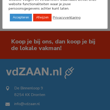




website functionaliteiten waar je jouw
persoonsgegevens achter kunt laten.
Privacyverklaring
Accepteren
Afwijzen
Koop je bij ons, dan koop je bij
de lokale vakman!
De Binnenloop 9

8254 KK Dronten

info@vdzaan.nl
