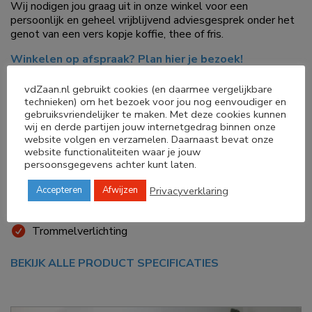
Wij nodigen jou graag uit in onze winkel voor een
persoonlijk en geheel vrijblijvend adviesgesprek onder het
genot van een vers kopje koffie, thee of fris.
Winkelen op afspraak? Plan hier je bezoek!
8 KG
vdZaan.nl gebruikt cookies (en daarmee vergelijkbare
technieken) om het bezoek voor jou nog eenvoudiger en
Energieklasse C
gebruiksvriendelijker te maken. Met deze cookies kunnen
Groot LED display
wij en derde partijen jouw internetgedrag binnen onze
website volgen en verzamelen. Daarnaast bevat onze
EasyClean filter
website functionaliteiten waar je jouw
Halve belading-optie
persoonsgegevens achter kunt laten.
Bedlinnen programma
Privacyverklaring
Accepteren
Afwijzen
Auto Dry sensor
Doorzichtige deur
Trommelverlichting
BEKIJK ALLE PRODUCT SPECIFICATIES