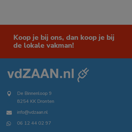
Koop je bij ons, dan koop je bij
de lokale vakman!
De Binnenloop 9

8254 KK Dronten

info@vdzaan.nl

06 12 44 02 97
