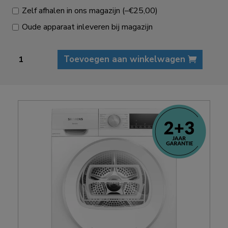
Zelf afhalen in ons magazijn
(
–
€
25,00
)
Oude apparaat inleveren bij magazijn
Siemens
Toevoegen aan winkelwagen
WQ33G1DENL
IQ500
extraKlasse
warmtepompdroger
aantal