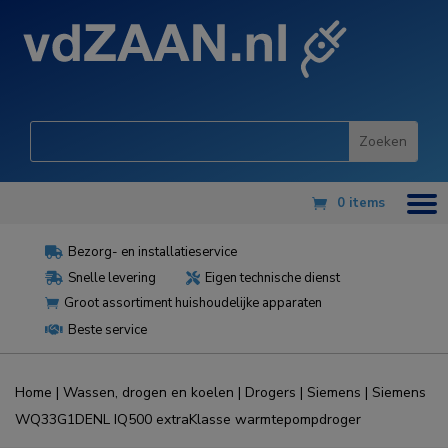
0 items
Bezorg- en installatieservice

Snelle levering
Eigen technische dienst


Groot assortiment huishoudelijke apparaten

Beste service

Home
|
Wassen, drogen en koelen
|
Drogers
|
Siemens
| Siemens
WQ33G1DENL IQ500 extraKlasse warmtepompdroger