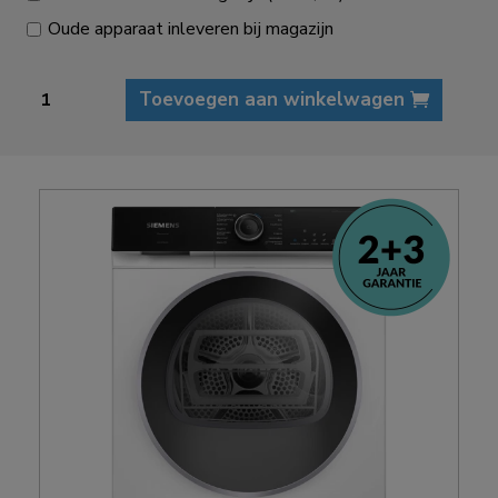
Oude apparaat inleveren bij magazijn
Siemens
Toevoegen aan winkelwagen
WQ45H2A9NL
IQ500
extraKlasse
warmtepompdroger
aantal