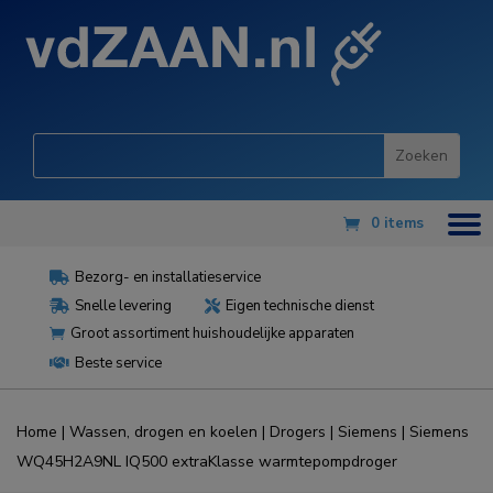
0 items
Bezorg- en installatieservice

Snelle levering
Eigen technische dienst


Groot assortiment huishoudelijke apparaten

Beste service

Home
|
Wassen, drogen en koelen
|
Drogers
|
Siemens
| Siemens
WQ45H2A9NL IQ500 extraKlasse warmtepompdroger