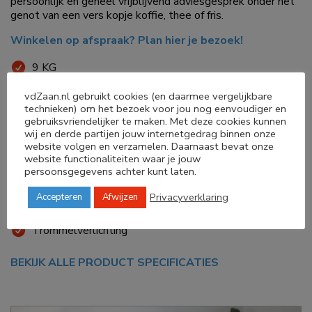
persoonlijk en geheel vrijblijvend adviesgesprek onder het
genot van een vers kopje koffie, thee of fris.
Winkelen op afspraak? Plan hier je bezoek!
9 KG
Energieklasse C
vdZaan.nl gebruikt cookies (en daarmee vergelijkbare
Groot LED display
technieken) om het bezoek voor jou nog eenvoudiger en
gebruiksvriendelijker te maken. Met deze cookies kunnen
SelfCleaning condensor
wij en derde partijen jouw internetgedrag binnen onze
Halve belading-optie
website volgen en verzamelen. Daarnaast bevat onze
Bedlinnen programma
website functionaliteiten waar je jouw
persoonsgegevens achter kunt laten.
Auto Dry sensor
smartFinish = verwijder eenvoudig kreuken met stoom
Privacyverklaring
Accepteren
Afwijzen
Doorzichtige deur
Trommelverlichting
BEKIJK ALLE PRODUCT SPECIFICATIES