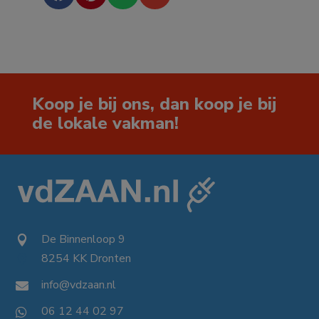
Koop je bij ons, dan koop je bij
de lokale vakman!
De Binnenloop 9

8254 KK Dronten

info@vdzaan.nl

06 12 44 02 97
