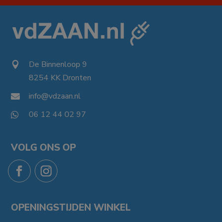
De Binnenloop 9

8254 KK Dronten

info@vdzaan.nl

06 12 44 02 97

VOLG ONS OP
OPENINGSTIJDEN WINKEL