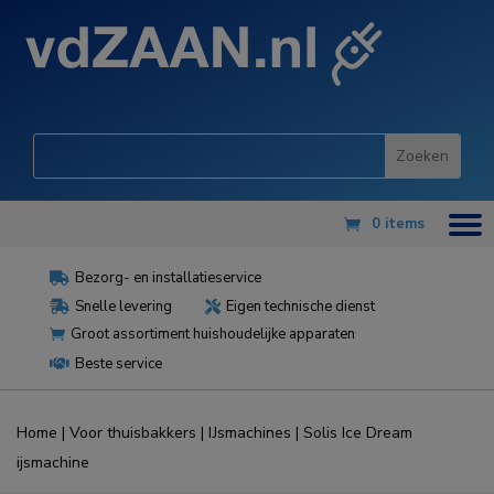
0 items
Bezorg- en installatieservice

Snelle levering
Eigen technische dienst


Groot assortiment huishoudelijke apparaten

Beste service

Home
|
Voor thuisbakkers
|
IJsmachines
| Solis Ice Dream
ijsmachine