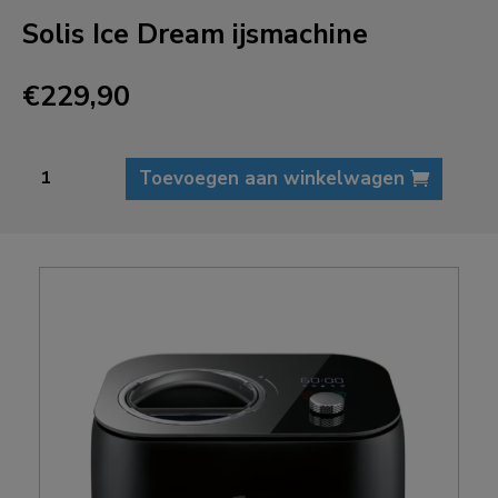
Solis Ice Dream ijsmachine
€
229,90
Solis
Toevoegen aan winkelwagen
Ice
Dream
ijsmachine
aantal