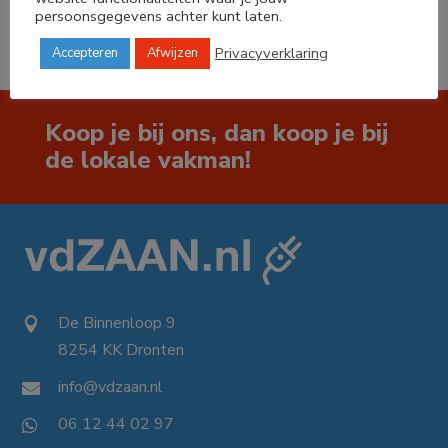
persoonsgegevens achter kunt laten.
Privacyverklaring
Accepteren
Afwijzen
Koop je bij ons, dan koop je bij
de lokale vakman!
De Binnenloop 9

8254 KK Dronten

info@vdzaan.nl

06 12 44 02 97
