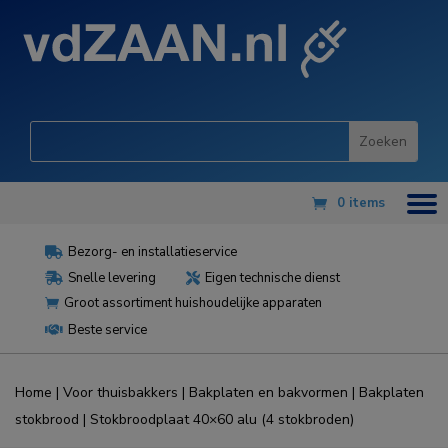
0 items
Bezorg- en installatieservice

Snelle levering
Eigen technische dienst


Groot assortiment huishoudelijke apparaten

Beste service

Home
|
Voor thuisbakkers
|
Bakplaten en bakvormen
|
Bakplaten
stokbrood
| Stokbroodplaat 40×60 alu (4 stokbroden)