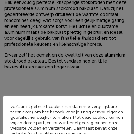
Bak eenvoudig perfecte, knapperige stokbroden met deze
professionele aluminium stokbrood bakplaat. Dankzij het
geperforeerde ontwerp circuleert de warmte optimaal
rondom het deeg, wat zorgt voor een gelijkmatige garing
en een heerlijk krokante korst. Het lichte en duurzame
aluminium maakt de bakplaat prettig in gebruik en ideaal
voor dagelijks gebruik, van fanatieke thuisbakkers tot
professionele keukens en kleinschalige horeca.
Ervaar zelf het gemak en de kwaliteit van deze aluminium
stokbrood bakplaat. Bestel vandaag nog en til je
bakresultaten naar een hoger niveau.
vdZaan.nl gebruikt cookies (en daarmee vergelijkbare
Deel dit product
technieken) om het bezoek voor jou nog eenvoudiger en
gebruiksvriendelijker te maken. Met deze cookies kunnen
wij en derde partijen jouw internetgedrag binnen onze




website volgen en verzamelen. Daarnaast bevat onze
website functionaliteiten waar je jouw