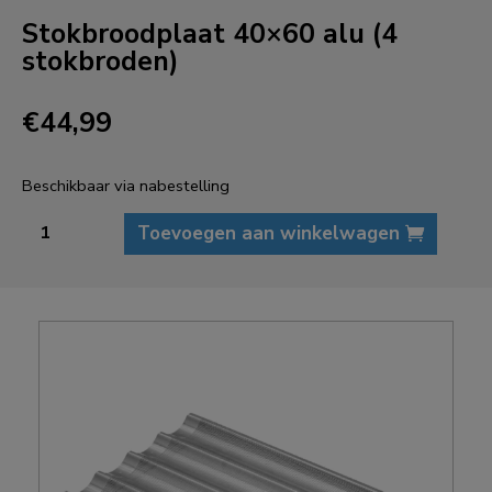
Stokbroodplaat 40×60 alu (4
stokbroden)
€
44,99
Beschikbaar via nabestelling
Stokbroodplaat
Toevoegen aan winkelwagen
40x60
alu
(4
stokbroden)
aantal