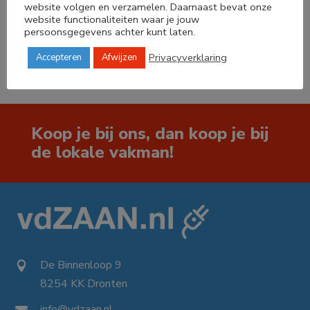
website volgen en verzamelen. Daarnaast bevat onze
website functionaliteiten waar je jouw




persoonsgegevens achter kunt laten.
Privacyverklaring
Accepteren
Afwijzen
Koop je bij ons, dan koop je bij
de lokale vakman!
De Binnenloop 9

8254 KK Dronten

info@vdzaan.nl
