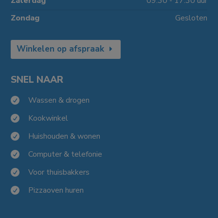
Zaterdag
09.30 - 17.30 uur
Zondag
Gesloten
Winkelen op afspraak
SNEL NAAR
Wassen & drogen

Kookwinkel

Huishouden & wonen

Computer & telefonie

Voor thuisbakkers

Pizzaoven huren
