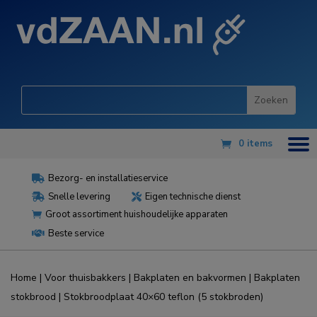
0 items
Bezorg- en installatieservice

Snelle levering
Eigen technische dienst


Groot assortiment huishoudelijke apparaten

Beste service

Home
|
Voor thuisbakkers
|
Bakplaten en bakvormen
|
Bakplaten
stokbrood
| Stokbroodplaat 40×60 teflon (5 stokbroden)