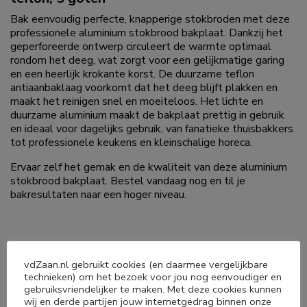
Bak eenvoudig perfecte, knapperige stokbroden met deze
professionele aluminium stokbrood bakplaat. Dankzij het
geperforeerde ontwerp circuleert de warmte optimaal
rondom het deeg, wat zorgt voor een gelijkmatige garing
en een heerlijk krokante korst. De duurzame teflon
antiaanbaklaag voorkomt dat het deeg blijft plakken en
maakt het reinigen snel en moeiteloos. Het lichte en
duurzame aluminium maakt de bakplaat prettig in gebruik
en ideaal voor dagelijks gebruik, van fanatieke thuisbakkers
tot professionele keukens en kleinschalige horeca.
Ervaar zelf het gemak en de kwaliteit van deze aluminium
stokbrood bakplaat. Bestel vandaag nog en til je
bakresultaten naar een hoger niveau.
vdZaan.nl gebruikt cookies (en daarmee vergelijkbare
technieken) om het bezoek voor jou nog eenvoudiger en
Deel dit product
gebruiksvriendelijker te maken. Met deze cookies kunnen
wij en derde partijen jouw internetgedrag binnen onze