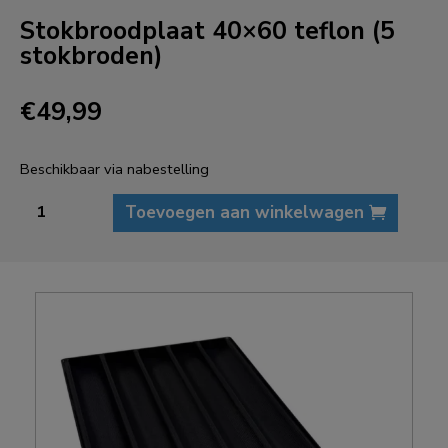
Stokbroodplaat 40×60 teflon (5
stokbroden)
€
49,99
Beschikbaar via nabestelling
Stokbroodplaat
Toevoegen aan winkelwagen
40x60
teflon
(5
stokbroden)
aantal