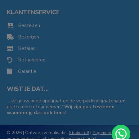
KLANTENSERVICE
Bestellen

Bezorgen

Betalen

Retourneren

Garantie

WIST JE DAT…
… wij jouw oude apparaat en de verpakkingsmaterialen
gratis mee retour nemen?
Wij zijn pas tevreden
wanneer jij dat ook bent!
© 2026 | Ontwerp & realisatie:
StudioTof!
|
Algemene
voorwaarden
|
Disclaimer
|
Privacyverklaring
|