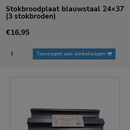
Stokbroodplaat blauwstaal 24×37
(3 stokbroden)
€
16,95
Stokbroodplaat
Toevoegen aan winkelwagen
blauwstaal
24x37
(3
stokbroden)
aantal