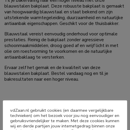
Til je bakervaring naar een hoger niveau met onze
blauwstalen bakplaat. Deze robuuste bakplaat is gemaakt
van hoogwaardig blauwstaal en staat bekend om zijn
uitstekende warmtegeleiding, duurzaamheid en natuurlijke
antiaanbak eigenschappen. Geschikt voor de thuisbakker.
Blauwstaal vereist eenvoudig onderhoud voor optimale
prestaties. Reinig de bakplaat zonder agressieve
schoonmaakmiddelen, droog goed af en wrijf licht in met
olie om roestvorming te voorkomen en de natuurlijke
antiaanbaklaag te versterken.
Ervaar zelf het gemak en de kwaliteit van deze
blauwstalen bakplaat. Bestel vandaag nog en til je
bakresultaten naar een hoger niveau.
vdZaan.nl gebruikt cookies (en daarmee vergelijkbare
technieken) om het bezoek voor jou nog eenvoudiger en
Deel dit product
gebruiksvriendelijker te maken. Met deze cookies kunnen
wij en derde partijen jouw internetgedrag binnen onze