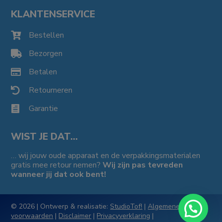
KLANTENSERVICE
Bestellen

Bezorgen

Betalen

Retourneren

Garantie

WIST JE DAT…
… wij jouw oude apparaat en de verpakkingsmaterialen
gratis mee retour nemen?
Wij zijn pas tevreden
wanneer jij dat ook bent!
© 2026 | Ontwerp & realisatie:
StudioTof!
|
Algemene
voorwaarden
|
Disclaimer
|
Privacyverklaring
|