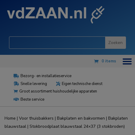
0 items
Bezorg- en installatieservice

Snelle levering
Eigen technische dienst


Groot assortiment huishoudelijke apparaten

Beste service

Home
|
Voor thuisbakkers
|
Bakplaten en bakvormen
|
Bakplaten
blauwstaal
| Stokbroodplaat blauwstaal 24×37 (3 stokbroden)