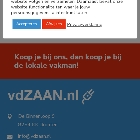
website volgen en verzamelen. Daarnaast bevat onze
website functionaliteiten waar je jouw




persoonsgegevens achter kunt laten.
Privacyverklaring
Accepteren
Afwijzen
Koop je bij ons, dan koop je bij
de lokale vakman!
De Binnenloop 9

8254 KK Dronten

info@vdzaan.nl
