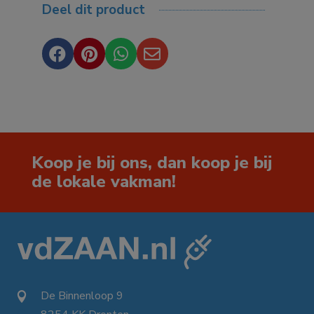
Deel dit product




Koop je bij ons, dan koop je bij
de lokale vakman!
De Binnenloop 9
