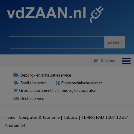
0 items
Bezorg- en installatieservice

Snelle levering
Eigen technische dienst


Groot assortiment huishoudelijke apparaten

Beste service

Home
|
Computer & telefonie
|
Tablets
| TERRA PAD 1007 10.95″
Android 14