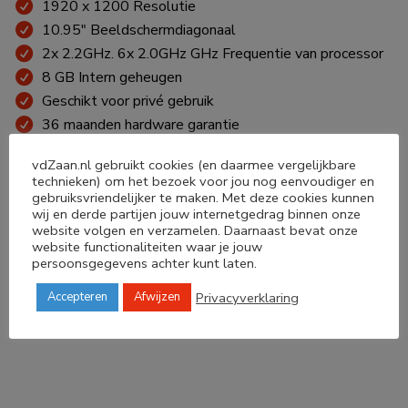
1920 x 1200 Resolutie
10.95″ Beeldschermdiagonaal
2x 2.2GHz. 6x 2.0GHz GHz Frequentie van processor
8 GB Intern geheugen
Geschikt voor privé gebruik
36 maanden hardware garantie
vdZaan.nl gebruikt cookies (en daarmee vergelijkbare
Onze standaard garantie is 36 maanden. Beschadigingen,
technieken) om het bezoek voor jou nog eenvoudiger en
vallen of stoten, breuk van behuizing of beeldscherm zijn
gebruiksvriendelijker te maken. Met deze cookies kunnen
uitgesloten van elke vorm van garantie. De garantie
wij en derde partijen jouw internetgedrag binnen onze
beperkt zich tot technische mankementen en
website volgen en verzamelen. Daarnaast bevat onze
fabrieksfouten. Software gerelateerde problemen,
website functionaliteiten waar je jouw
installatiefouten en behoud van data
persoonsgegevens achter kunt laten.
(bestanden/documenten) zijn voor rekening en risico van de
gebruiker.
Privacyverklaring
Accepteren
Afwijzen