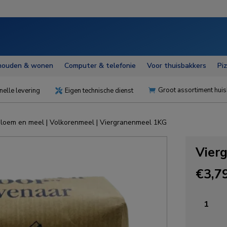
houden & wonen
Computer & telefonie
Voor thuisbakkers
Pi
Groot assortiment huis
nelle levering
Eigen technische dienst


loem en meel
|
Volkorenmeel
| Viergranenmeel 1KG
Vier
€
3,7
Viergra
1KG
aantal