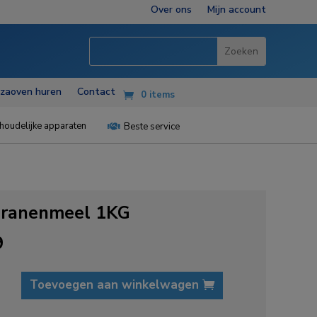
Over ons
Mijn account
zzaoven huren
Contact
0 items
houdelijke apparaten
Beste service

granenmeel 1KG
9
nenmeel
Toevoegen aan winkelwagen