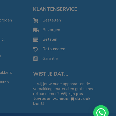
KLANTENSERVICE
drogen
Bestellen

l
Bezorgen

n &
Betalen

Retourneren

&
Garantie

bakkers
WIST JE DAT…
huren
… wij jouw oude apparaat en de
verpakkingsmaterialen gratis mee
retour nemen?
Wij zijn pas
tevreden wanneer jij dat ook
bent!