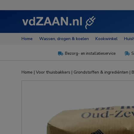
Home
Wassen, drogen & koelen
Kookwinkel
Huis
Bezorg- en installatieservice
S


Home
|
Voor thuisbakkers
|
Grondstoffen & ingrediënten
|
B