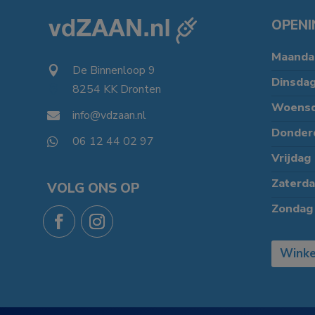
OPENI
Maanda
De Binnenloop 9

Dinsda
8254 KK Dronten

Woens
info@vdzaan.nl

Donder
06 12 44 02 97

Vrijdag
Zaterd
VOLG ONS OP
Zondag
Winke