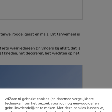
 tarwe, rogge, gerst en maïs. Dit tarwemeel is
iets waar iedereen z’n vingers bij aflikt, dat is
 het kneden, het decoreren, het wachten op het
vdZaan.nl gebruikt cookies (en daarmee vergelijkbare
technieken) om het bezoek voor jou nog eenvoudiger en
gebruiksvriendelijker te maken. Met deze cookies kunnen wij