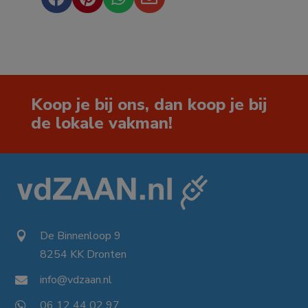
Koop je bij ons, dan koop je bij
de lokale vakman!
De Binnenloop 9

8254 KK Dronten

info@vdzaan.nl

06 12 44 02 97
