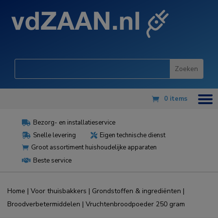
0 items
Bezorg- en installatieservice

Snelle levering
Eigen technische dienst


Groot assortiment huishoudelijke apparaten

Beste service

Home
|
Voor thuisbakkers
|
Grondstoffen & ingrediënten
|
Broodverbetermiddelen
| Vruchtenbroodpoeder 250 gram