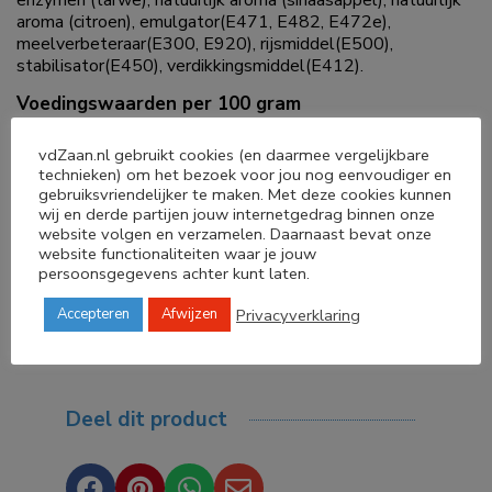
enzymen (tarwe), natuurlijk aroma (sinaasappel), natuurlijk
aroma (citroen), emulgator(E471, E482, E472e),
meelverbeteraar(E300, E920), rijsmiddel(E500),
stabilisator(E450), verdikkingsmiddel(E412).
Voedingswaarden per 100 gram
Energie: 1707 kJ / 408 kcal
vdZaan.nl gebruikt cookies (en daarmee vergelijkbare
Vetten: 14 gram
technieken) om het bezoek voor jou nog eenvoudiger en
Verzadigde vetzuren:11 gram
gebruiksvriendelijker te maken. Met deze cookies kunnen
Koolhydraten: 45 gram
wij en derde partijen jouw internetgedrag binnen onze
waarvan suikers: 24 gram
website volgen en verzamelen. Daarnaast bevat onze
Eiwit: 23 gram
website functionaliteiten waar je jouw
Zout: 0,1 gram
persoonsgegevens achter kunt laten.
Privacyverklaring
Accepteren
Afwijzen
Deel dit product



