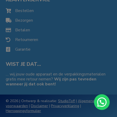
Bestellen

Bezorgen

Betalen

Retourneren

Garantie

WIST JE DAT…
… wij jouw oude apparaat en de verpakkingsmaterialen
gratis mee retour nemen?
Wij zijn pas tevreden
wanneer jij dat ook bent!
© 2026 | Ontwerp & realisatie:
StudioTof!
|
Algemene
voorwaarden
|
Disclaimer
|
Privacyverklaring
|
Herroepingsformulier